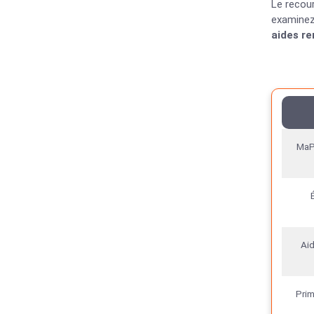
Le recou
examinez
aides re
MaP
Aid
Pri