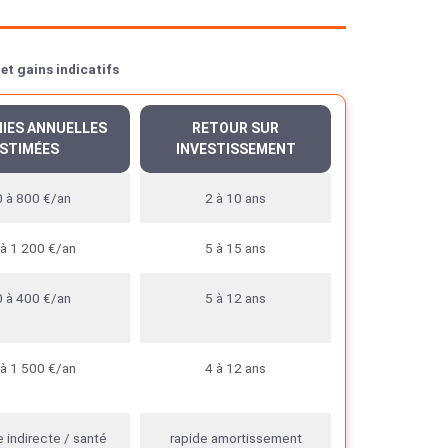
et gains indicatifs
IES ANNUELLES
RETOUR SUR
STIMÉES
INVESTISSEMENT
 à 800 €/an
2 à 10 ans
à 1 200 €/an
5 à 15 ans
 à 400 €/an
5 à 12 ans
à 1 500 €/an
4 à 12 ans
indirecte / santé
rapide amortissement