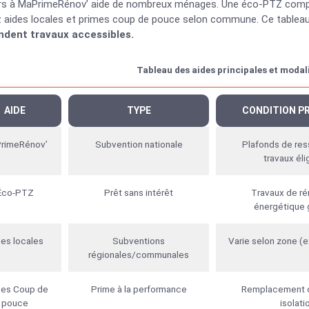
rs à MaPrimeRénov’ aide de nombreux ménages. Une éco-PTZ compl
 aides locales et primes coup de pouce selon commune. Ce tableau
ndent travaux accessibles.
Tableau des aides principales et modal
AIDE
TYPE
CONDITION PR
rimeRénov’
Subvention nationale
Plafonds de res
travaux éli
Éco-PTZ
Prêt sans intérêt
Travaux de ré
énergétique 
es locales
Subventions
Varie selon zone (e
régionales/communales
mes Coup de
Prime à la performance
Remplacement 
pouce
isolati