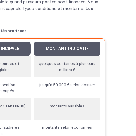
ète quand plusieurs postes sont financés. Vous
 récapitule types conditions et montants.
Les
ités pratiques
INCIPALE
MONTANT INDICATIF
sources et
quelques centaines à plusieurs
gibles
milliers €
novation
jusqu’à 50 000 € selon dossier
groupés
x Caen Fréjus)
montants variables
chaudières
montants selon économies
on