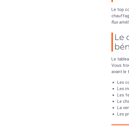
Le top c
chauffage
flux amél
Le 
bén
Le tablea
Vous trou
avant le 
Les co
Les mu
Les fe
Le ch
La ven
Les pr