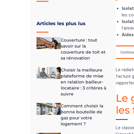
Isola
les co
Isola
Articles les plus lus
l’anné
Aides
Couverture : tout
savoir sur la
couverture de toit et
Continue
sa rénovation
Le radiat
Choisir la meilleure
plateforme de mise
facture 
en relation bailleur-
rapporten
locataire : 3 critères à
suivre
Le 
Comment choisir la
les
bonne bouteille de
gaz pour votre
logement ?
Le classe