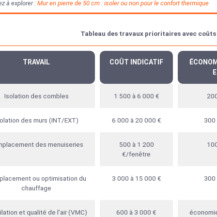
z à explorer :
Mur en pierre de 50 cm : isoler ou non pour le confort thermique
Tableau des travaux prioritaires avec coûts 
TRAVAIL
COÛT INDICATIF
ÉCONOM
E
Isolation des combles
1 500 à 6 000 €
200
solation des murs (INT/EXT)
6 000 à 20 000 €
300 
placement des menuiseries
500 à 1 200
100
€/fenêtre
lacement ou optimisation du
3 000 à 15 000 €
300 
chauffage
lation et qualité de l’air (VMC)
600 à 3 000 €
économie 