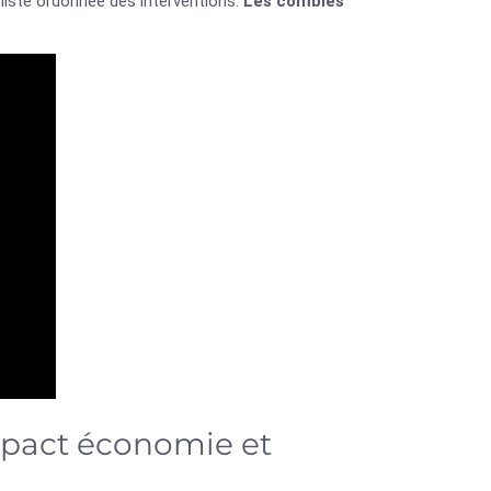
 liste ordonnée des interventions.
Les combles
mpact économie et