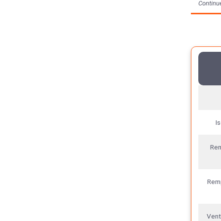
Continue
I
Rem
Remp
Venti