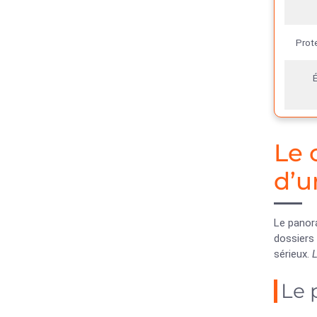
Prote
Le 
d’u
Le panor
dossiers
sérieux.
L
Le 