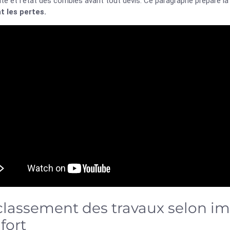
ité et l’état des combles avant tout devis. Ce paragraphe prépare la
t les pertes.
classement des travaux selon i
fort