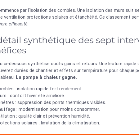
ommence par l’isolation des combles. Une isolation des murs suit s
 ventilation protections solaires et étanchéité. Ce classement sert
iore efficacité.
détail synthétique des sept interv
éfices
u ci-dessous synthétise coûts gains et retours. Une lecture rapide 
verez durées de chantier et effets sur température pour chaque pos
tableau.
La pompe à chaleur gagne.
mbles : isolation rapide fort rendement.
rs : confort hiver été amélioré.
nêtres : suppression des ponts thermiques visibles.
auffage : modernisation pour moins consommer.
tilation : qualité d’air et prévention humidité.
otections solaires : limitation de la climatisation.