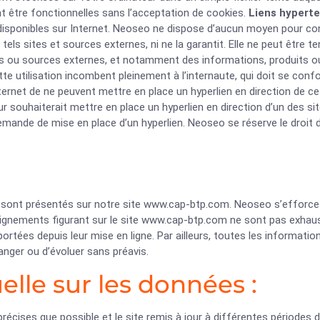
nt être fonctionnelles sans l’acceptation de cookies.
Liens hyperte
 disponibles sur Internet. Neoseo ne dispose d’aucun moyen pour con
e tels sites et sources externes, ni ne la garantit. Elle ne peut êt
es ou sources externes, et notamment des informations, produits ou
tte utilisation incombent pleinement à l’internaute, qui doit se confo
internet de ne peuvent mettre en place un hyperlien en direction de ce
r souhaiterait mettre en place un hyperlien en direction d’un des sit
demande de mise en place d’un hyperlien. Neoseo se réserve le droit 
s sont présentés sur notre site www.cap-btp.com. Neoseo s’efforce
ignements figurant sur le site www.cap-btp.com ne sont pas exhaust
rtées depuis leur mise en ligne. Par ailleurs, toutes les informati
anger ou d’évoluer sans préavis.
elle sur les données :
écises que possible et le site remis à jour à différentes périodes 