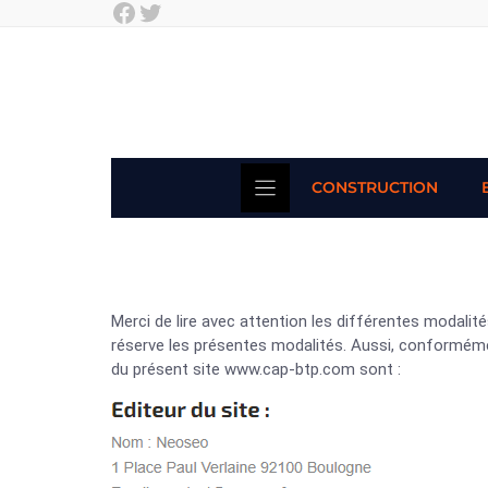
Facebook
Twitter
Skip
to
content
CONSTRUCTION
Merci de lire avec attention les différentes modalit
réserve les présentes modalités. Aussi, conformémen
du présent site www.cap-btp.com sont :