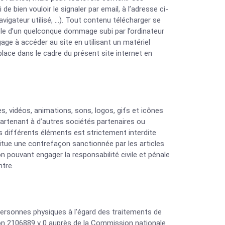
 bien vouloir le signaler par email, à l’adresse ci-
vigateur utilisé, …). Tout contenu télécharger se
able d’un quelconque dommage subi par l’ordinateur
age à accéder au site en utilisant un matériel
lace dans le cadre du présent site internet en
s, vidéos, animations, sons, logos, gifs et icônes
artenant à d’autres sociétés partenaires ou
es différents éléments est strictement interdite
itue une contrefaçon sanctionnée par les articles
n pouvant engager la responsabilité civile et pénale
ntre.
 personnes physiques à l’égard des traitements de
ration 2106889 v 0 auprès de la Commission nationale