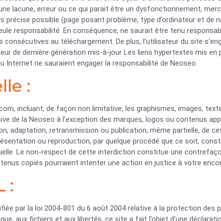
 lacune, erreur ou ce qui parait être un dysfonctionnement, merci de
us précise possible (page posant problème, type d’ordinateur et de na
sa seule responsabilité. En conséquence, ne saurait être tenu respons
 consécutives au téléchargement. De plus, l’utilisateur du site s’eng
eur de dernière génération mis-à-jour Les liens hypertextes mis en p
au Internet ne sauraient engager la responsabilité de Neoseo.
le :
om, incluant, de façon non limitative, les graphismes, images, texte
usive de la Neoseo à l’exception des marques, logos ou contenus app
ion, adaptation, retransmission ou publication, même partielle, de c
résentation ou reproduction, par quelque procédé que ce soit, const
tuelle. Le non-respect de cette interdiction constitue une contrefaço
ntenus copiés pourraient intenter une action en justice à votre enco
 :
iée par la loi 2004-801 du 6 août 2004 relative à la protection des
que, aux fichiers et aux libertés, ce site a fait l’objet d’une décla