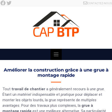
Facebook
Twitter
Skip
CONTACTEZ-NOUS
to
content
Améliorer la construction grâce à une grue à
montage rapide
Tout
travail de chantier
a généralement recours à
une grue
.
Étant un
matériel indispensable
et
pratique
pour déplacer et
monter les objets lourds, la grue représente de
multiples
avantages
. Pour des travaux plus complexes, la
grue à
montage rapide
est une meilleure alternative. Sa particularité