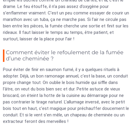
empile les bûches comme un château de cartes, et là, c’est le
drame. Le feu étouffe, il n’a pas assez d’oxygène pour
s’enflammer vraiment. C’est un peu comme essayer de courir un
marathon avec un tuba, ça ne marche pas. Si l’air ne circule pas
bien entre les pièces, la fumée cherche une sortie et finit sur les
rideaux. Il faut laisser le temps au temps, être patient, et
surtout, laisser de la place pour l’air !
Comment éviter le refoulement de la fumée
d’une cheminée ?
Pour éviter de finir en saumon fumé, il y a quelques rituels à
adopter. Déjà, un bon ramonage annuel, c’est la base, un conduit
propre change tout. On oublie le bois humide qui siffle dans
l’âtre, on veut du bois bien sec et dur. Petite astuce de vieux
briscard, on éteint la hotte de la cuisine au démarrage pour ne
pas contrarier le tirage naturel. L’allumage inversé, avec le petit
bois tout en haut, c’est magique pour préchauffer doucement le
conduit. Et si le vent s’en mêle, un chapeau de cheminée ou un
extracteur feront des merveilles !