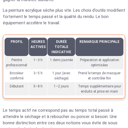
La peinture acrylique sèche plus vite. Les choix d’outils modifient
fortement le temps passé et la qualité du rendu. Le bon
équipement accélère le travail.
PROFIL
HEURES
DURÉE
REMARQUE PRINCIPALE
ACTIVES
TOTALE
INDICATIVE
Peintre
1–3 h
1 demi journée
Préparation et application
professionnel
optimisées
Bricoleur
3–5 h
1 jour (avec
Prend le temps de masquer
confirmé
séchage)
et contrôler fini
Débutant
5–8 h
1–2 jours
Temps supplémentaire pour
enduits et prise en main
Le temps actif ne correspond pas au temps total passé à
attendre le séchage et à reboucher ou poncer si besoin. Une
bonne distinction entre ces deux notions vous évite de sous