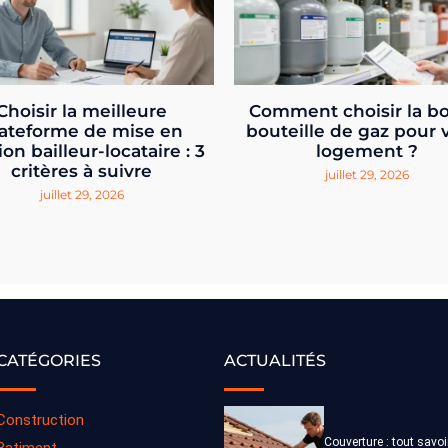
Choisir la meilleure
Comment choisir la b
ateforme de mise en
bouteille de gaz pour 
ion bailleur-locataire : 3
logement ?
critères à suivre
juillet 29, 2026
juillet 29, 2026
CATÉGORIES
ACTUALITÉS
Construction
Couverture : tout savoi
Batiment