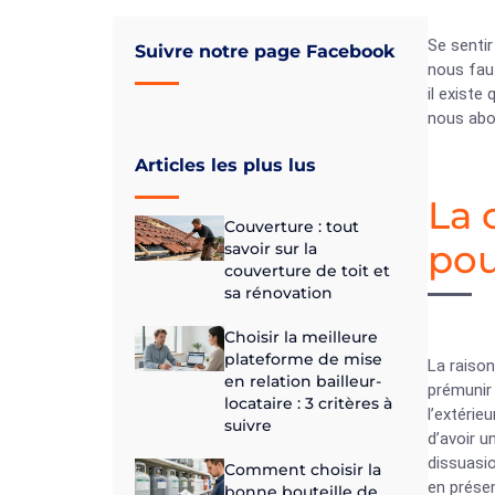
Se sentir
Suivre notre page Facebook
nous faut
il existe
nous abor
Articles les plus lus
La 
Couverture : tout
pou
savoir sur la
couverture de toit et
sa rénovation
Choisir la meilleure
plateforme de mise
La raison
en relation bailleur-
prémunir 
locataire : 3 critères à
l’extérie
suivre
d’avoir u
dissuasio
Comment choisir la
en présen
bonne bouteille de