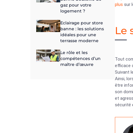
plus
sur l
gaz pour votre
logement ?
Eclairage pour store
Le 
banne : les solutions
idéales pour une
terrasse moderne
Le rôle et les
compétences d’un
Tout comm
maître d’œuvre
efficace 
Suivant l
Ainsi, lo
être info
son domic
et agress
sécurité 