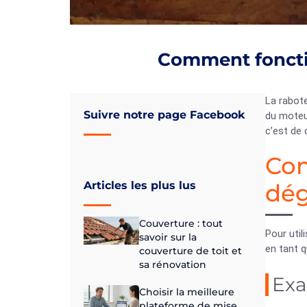
Comment foncti
La rabote
Suivre notre page Facebook
du moteur
c’est de 
Com
Articles les plus lus
dég
Couverture : tout
Pour util
savoir sur la
en tant q
couverture de toit et
sa rénovation
Exa
Choisir la meilleure
plateforme de mise