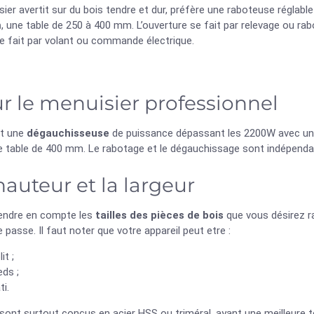
ier avertit sur du bois tendre et dur, préfère une raboteuse réglab
m
, une table de 250 à 400 mm. L’ouverture se fait par relevage ou r
e fait par volant ou commande électrique.
r le menuisier professionnel
it une
dégauchisseuse
de puissance dépassant les 2200W avec un
de table de 400 mm. Le rabotage et le dégauchissage sont indépenda
hauteur et la largeur
prendre en compte les
tailles des pièces de bois
que vous désirez rab
e passe. Il faut noter que votre appareil peut etre :
it ;
eds ;
ti.
sont surtout conçus en acier HSS ou triméral, ayant une meilleure t