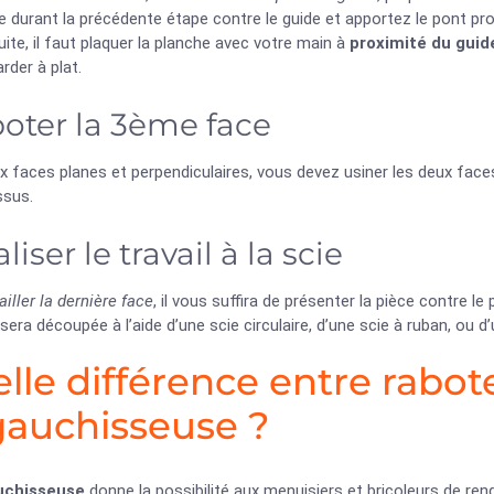
 durant la précédente étape contre le guide et apportez le pont pro
uite, il faut plaquer la planche avec votre main à
proximité du guid
arder à plat.
oter la 3ème face
 faces planes et perpendiculaires, vous devez usiner les deux face
ssus.
liser le travail à la scie
ailler la dernière face
, il vous suffira de présenter la pièce contre l
sera découpée à l’aide d’une scie circulaire, d’une scie à ruban, ou d
lle différence entre rabot
auchisseuse ?
uchisseuse
donne la possibilité aux menuisiers et bricoleurs de re