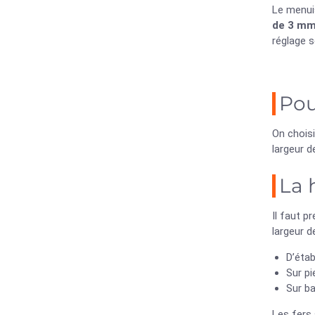
Le menuis
de 3 m
réglage s
Pou
On chois
largeur 
La 
Il faut 
largeur d
D’établ
Sur pi
Sur ba
Les fers 