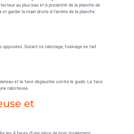
tecteur au plus bas et à proximité de la planche de
e
et garder la main droite à l’arrière de la planche
s opposées. Durant ce rabotage, l’usinage se fait
e plateau et la face dégauchie contre le guide. La face
’une raboteuse.
euse et
ndre les 4 faces d’une pièce de bois totalement