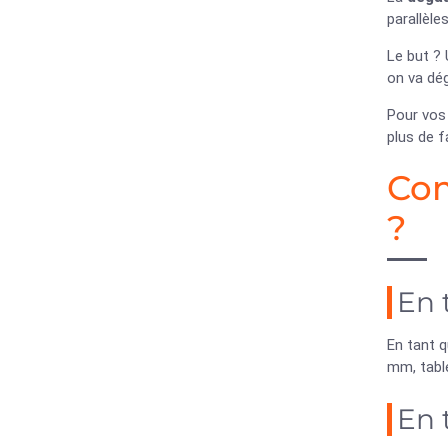
parallèle
Le but ?
on va dég
Pour vos 
plus de f
Com
?
En 
En tant 
mm, table
En 