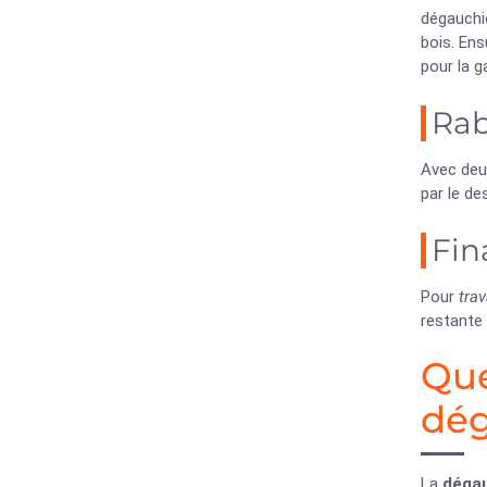
dégauchie
bois. Ens
pour la g
Rab
Avec deux
par le de
Fina
Pour
trav
restante 
Que
dég
La
déga