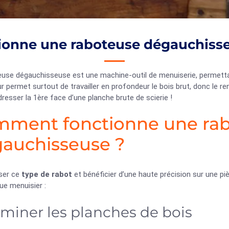
onne une raboteuse dégauchisseu
use dégauchisseuse est une machine-outil de menuiserie, permettant
 permet surtout de travailler en profondeur le bois brut, donc le rend
dresser la 1ère face d’une planche brute de scierie !
ment fonctionne une ra
auchisseuse ?
iser ce
type de rabot
et bénéficier d’une haute précision sur une pi
ue menuisier :
miner les planches de bois