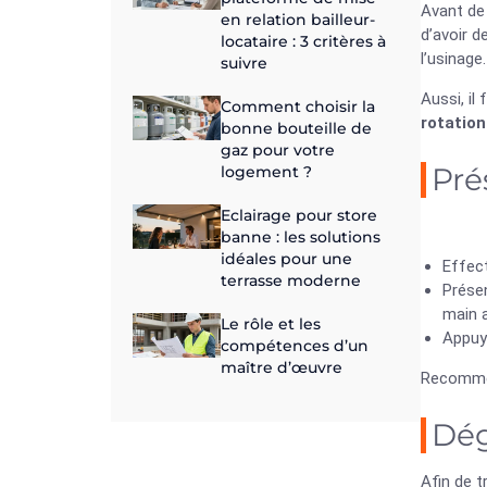
Avant d
en relation bailleur-
d’avoir d
locataire : 3 critères à
l’usinage.
suivre
Aussi, il
Comment choisir la
rotation
bonne bouteille de
gaz pour votre
Pré
logement ?
Eclairage pour store
banne : les solutions
idéales pour une
Effec
terrasse moderne
Présen
main a
Le rôle et les
Appuye
compétences d’un
maître d’œuvre
Recommen
Dég
Afin de tr