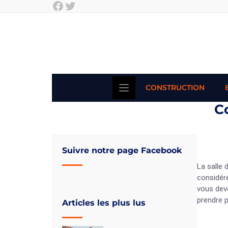
Facebook
Twitter
Skip
to
content
CONSTRUCTION
C
Suivre notre page Facebook
La salle 
considéré
vous dev
prendre p
Articles les plus lus