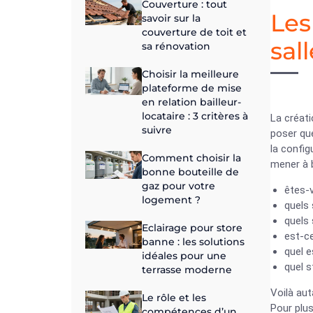
Couverture : tout
Les
savoir sur la
couverture de toit et
sal
sa rénovation
Choisir la meilleure
plateforme de mise
en relation bailleur-
locataire : 3 critères à
La créati
suivre
poser que
la config
Comment choisir la
mener à b
bonne bouteille de
gaz pour votre
êtes-v
logement ?
quels 
quels 
Eclairage pour store
est-ce
banne : les solutions
quel e
idéales pour une
quel s
terrasse moderne
Voilà aut
Le rôle et les
Pour plu
compétences d’un