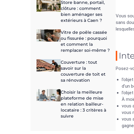
Store banne, portail,
clôture : comment
bien aménager ses
Vous sou
extérieurs à Caen ?
sans dout
lesquelle
Vitre de poêle cassée
ou fissurée : pourquoi
et comment la
remplacer soi-même ?
Int
Couverture : tout
savoir sur la
Posez-vou
couverture de toit et
l’obje
sa rénovation
d’un b
Choisir la meilleure
l’obje
plateforme de mise
À moin
en relation bailleur-
vous a
locataire : 3 critères à
vous n
suivre
vous a
gagner