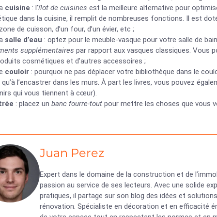
la
cuisine
: l’
îlot de cuisines
est la meilleure alternative pour optimi
étique dans la cuisine, il remplit de nombreuses fonctions. Il est do
zone de cuisson, d’un four, d’un évier, etc ;
la
salle d’eau
: optez pour le meuble-vasque pour votre salle de bai
ments supplémentaires
par rapport aux vasques classiques. Vous po
roduits cosmétiques et d’autres accessoires ;
le
couloir
: pourquoi ne pas déplacer votre bibliothèque dans le coul
 qu’à l’encastrer dans les murs. À part les livres, vous pouvez égal
irs qui vous tiennent à cœur).
ntrée
: placez un
banc fourre-tout
pour mettre les choses que vous ve
Juan Perez
Expert dans le domaine de la construction et de l’immob
passion au service de ses lecteurs. Avec une solide exp
pratiques, il partage sur son blog des idées et solutio
rénovation. Spécialiste en décoration et en efficacité