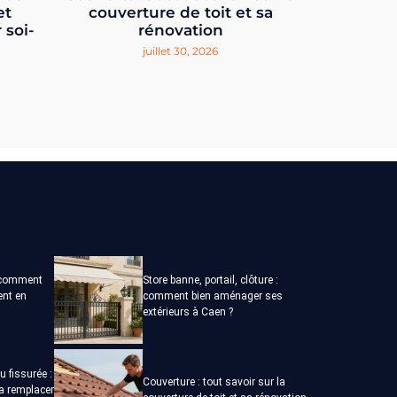
et
couverture de toit et sa
 soi-
rénovation
juillet 30, 2026
: comment
Store banne, portail, clôture :
ent en
comment bien aménager ses
extérieurs à Caen ?
u fissurée :
Couverture : tout savoir sur la
a remplacer