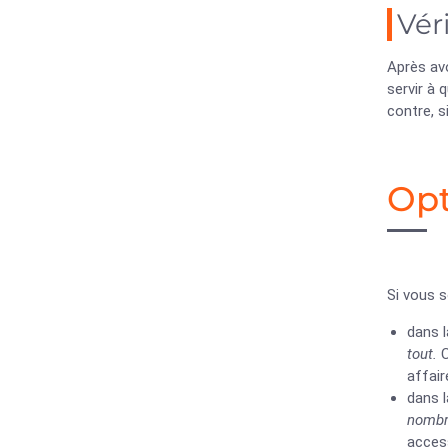
Véri
Après av
servir à 
contre, s
Opt
Si vous 
dans 
tout.
C
affair
dans 
nombr
acces