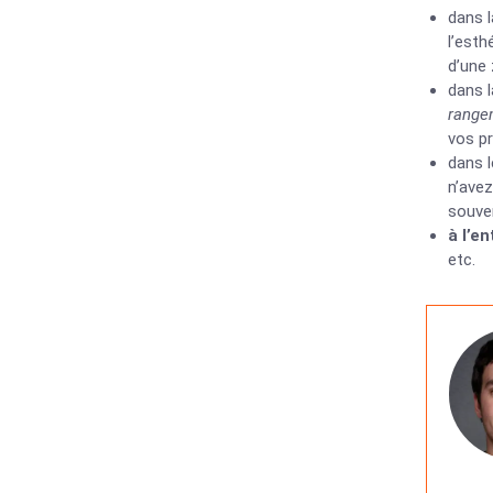
dans 
l’esth
d’une 
dans 
range
vos p
dans 
n’avez
souven
à l’e
etc.