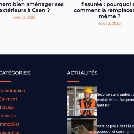
ent bien aménager ses
fissurée : pourquoi 
extérieurs à Caen ?
comment la remplacer
même ?
août 3, 2026
août 3, 2026
CATÉGORIES
ACTUALITÉS
Construction
Sécurité sur chantier 
Batiment
choisir le bon équipem
hauteur
Travaux
Conseils
Immobilier
Vitre de poêle cassée o
pourquoi et comment l
Décoration