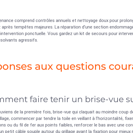
enance comprend contrôles annuels et nettoyage doux pour prolonger
z après tempêtes majeures. La réparation d’une section endommag
intervention ponctuelle. Vous gardez un kit de secours pour interven
 solvants agressifs.
onses aux questions cour
ment faire tenir un brise-vue su
viens de la première fois, brise-vue qui claquait au moindre coup de 
illage, commencer par tendre la toile en veillant à l’horizontalité, fi
ns ou du fil de fer aux points faibles, renforcer le bas avec une cor
un petit câble souple autour du grillage avant la fixation pour mieux r