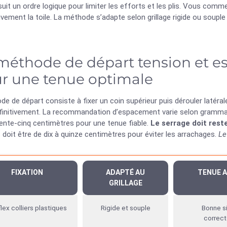
uit un ordre logique pour limiter les efforts et les plis. Vous com
vement la toile. La méthode s’adapte selon grillage rigide ou souple
méthode de départ tension et e
r une tenue optimale
e de départ consiste à fixer un coin supérieur puis dérouler latér
éfinitivement. La recommandation d’espacement varie selon grammage
rente-cinq centimètres pour une tenue fiable.
Le serrage doit reste
 doit être de dix à quinze centimètres pour éviter les arrachages.
Le
FIXATION
ADAPTÉ AU
TENUE 
GRILLAGE
lex colliers plastiques
Rigide et souple
Bonne si
correc