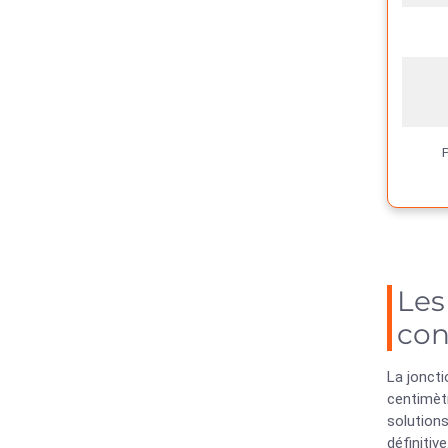
P
Les
con
La joncti
centimètr
solutions
définitive