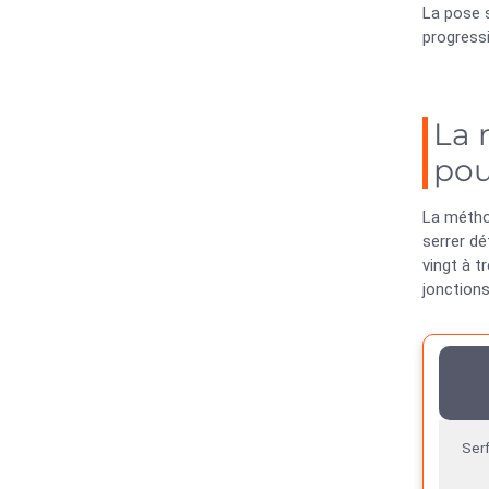
La pose s
progressi
La 
pou
La méthod
serrer d
vingt à t
jonctions
Serf