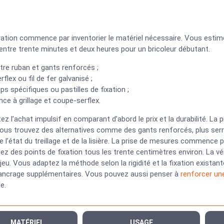
ration commence par inventorier le matériel nécessaire. Vous estim
 entre trente minutes et deux heures pour un bricoleur débutant.
re ruban et gants renforcés ;
rflex ou fil de fer galvanisé ;
ips spécifiques ou pastilles de fixation ;
nce à grillage et coupe-serflex.
ez l’achat impulsif en comparant d’abord le prix et la durabilité. La p
ous trouvez des alternatives comme des gants renforcés, plus serre
 l’état du treillage et de la lisière. La prise de mesures commence pa
z des points de fixation tous les trente centimètres environ. La véri
t jeu. Vous adaptez la méthode selon la rigidité et la fixation existan
’ancrage supplémentaires. Vous pouvez aussi penser à
renforcer une
e.
MATÉRIEL
USAGE