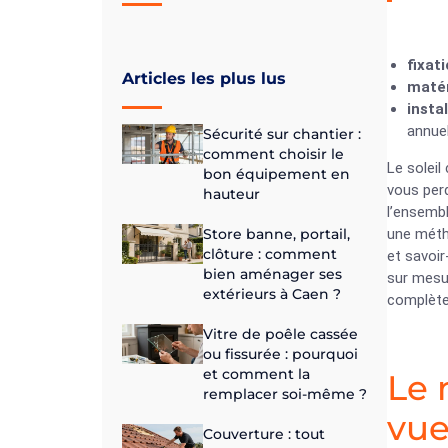
fixat
Articles les plus lus
maté
insta
annue
Sécurité sur chantier :
comment choisir le
Le soleil
bon équipement en
vous per
hauteur
l’ensembl
Store banne, portail,
une métho
clôture : comment
et savoir
bien aménager ses
sur mesur
extérieurs à Caen ?
complète
Vitre de poêle cassée
ou fissurée : pourquoi
et comment la
Le 
remplacer soi-même ?
vue
Couverture : tout