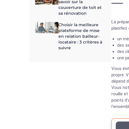
savoir sur la
couverture de toit et
sa rénovation
La prépa
Choisir la meilleure
planifiez
plateforme de mise
en relation bailleur-
un mèt
locataire : 3 critères à
des se
suivre
des cl
une pi
Vous évit
propre. V
dépend de
Vous note
rouille e
points d
l’ensembl