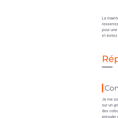
La maint
resserre
pour une 
et évitez
Rép
Com
Je me sou
sur un gr
des colso
enrouler 