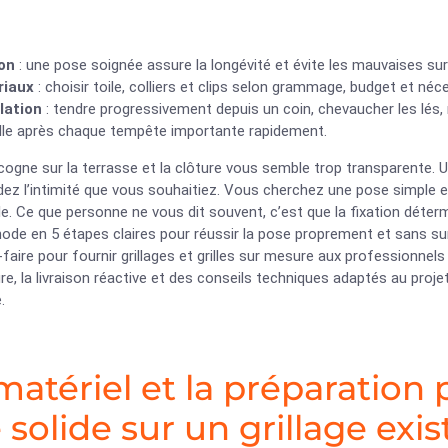
ion
: une pose soignée assure la longévité et évite les mauvaises sur
riaux
: choisir toile, colliers et clips selon grammage, budget et néc
llation
: tendre progressivement depuis un coin, chevaucher les lés,
lle après chaque tempête importante rapidement.
 cogne sur la terrasse et la clôture vous semble trop transparente. 
dez l’intimité que vous souhaitiez. Vous cherchez une pose simple 
e. Ce que personne ne vous dit souvent, c’est que la fixation détermi
de en 5 étapes claires pour réussir la pose proprement et sans sur
-faire pour fournir grillages et grilles sur mesure aux professionnels
e, la livraison réactive et des conseils techniques adaptés au proje
.
matériel et la préparation 
 solide sur un grillage exis