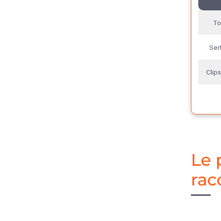
To
Serf
Clips
Le 
rac