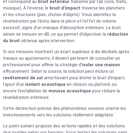
et correspond au
bruit extérieur
transmis par l’air (voix, trafic,
musique). À l’inverse, le
bruit d’impact
traverse les planchers
et les structures (pas, chutes d’objets). Vous identifiez la
réverbération par l’écho dans la pièce et l’effet de volume
excessif, signe d’un manque d’absorption intérieure. Le bruit
aérien se mesure en dB, ce qui permet d’objectiver la
réduction
du bruit
obtenue après intervention.
Si vos mesures montrent un écart supérieur à dix décibels après
travaux ou ajustements, il devient pertinent de consulter un
professionnel pour affiner la stratégie d’
isoler une maison
efficacement. Selon la source, la solution peut inclure un
revêtement de sol
amortissant pour limiter le bruit d’impact,
l’ajout d’un
isolant acoustique
en cloison ou plafond, ou
encore l’installation de
mousse acoustique
pour réduire la
réverbération intérieure.
Cette distinction précise des phénomènes sonores oriente les
investissements vers les solutions réellement adaptées.
Le point suivant propose des actions rapides et des solutions
plus lourdes selon vos besoins. Vous testez les solutions sans