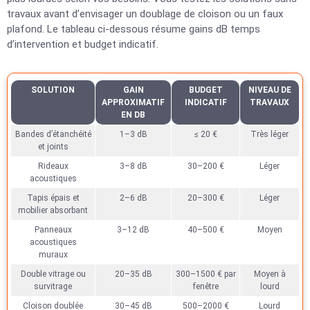
travaux avant d’envisager un doublage de cloison ou un faux
plafond. Le tableau ci-dessous résume gains dB temps
d’intervention et budget indicatif.
SOLUTION
GAIN
BUDGET
NIVEAU DE
APPROXIMATIF
INDICATIF
TRAVAUX
EN DB
Bandes d’étanchéité
1–3 dB
≤ 20 €
Très léger
et joints
Rideaux
3–8 dB
30–200 €
Léger
acoustiques
Tapis épais et
2–6 dB
20–300 €
Léger
mobilier absorbant
Panneaux
3–12 dB
40–500 €
Moyen
acoustiques
muraux
Double vitrage ou
20–35 dB
300–1500 € par
Moyen à
survitrage
fenêtre
lourd
Cloison doublée
30–45 dB
500–2000 €
Lourd