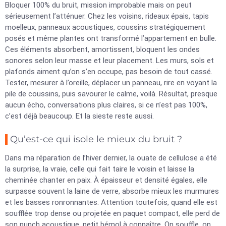
Bloquer 100% du bruit, mission improbable mais on peut
sérieusement l’atténuer. Chez les voisins, rideaux épais, tapis
moelleux, panneaux acoustiques, coussins stratégiquement
posés et même plantes ont transformé l’appartement en bulle.
Ces éléments absorbent, amortissent, bloquent les ondes
sonores selon leur masse et leur placement. Les murs, sols et
plafonds aiment qu’on s’en occupe, pas besoin de tout cassé.
Tester, mesurer à l’oreille, déplacer un panneau, rire en voyant la
pile de coussins, puis savourer le calme, voilà. Résultat, presque
aucun écho, conversations plus claires, si ce n’est pas 100%,
c’est déjà beaucoup. Et la sieste reste aussi.
Qu’est-ce qui isole le mieux du bruit ?
Dans ma réparation de l’hiver dernier, la ouate de cellulose a été
la surprise, la vraie, celle qui fait taire le voisin et laisse la
cheminée chanter en paix. À épaisseur et densité égales, elle
surpasse souvent la laine de verre, absorbe mieux les murmures
et les basses ronronnantes. Attention toutefois, quand elle est
soufflée trop dense ou projetée en paquet compact, elle perd de
son punch acoustique, petit bémol à connaître. On souffle, on