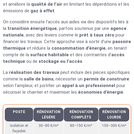
et améliore la
qualité de l’air
en limitant les déperditions et les
émissions de
gaz à effet
.
On considère ensuite l’accès aux aides via des dispositifs liés à
la
transition énergétique
, parfois soutenus par une
agence
nationale
, avec des leviers comme le
prêt à taux zéro
pour
financer les travaux. Cette approche vise à sortir d’une
passoire
thermique
et réduire la
consommation d’énergie
, en tenant
compte de la
surface habitable
et des contraintes d’
accès
technique
ou de
stockage ou l’accès
.
La
réalisation des travaux
peut inclure des pièces spécifiques
comme la
salle de bains
, nécessiter un
permis de construire
selon l’ampleur, et justifier un
appel à un professionnel
pour
sécuriser le chantier et maximiser les
économies d’énergie
.
POSTE
RÉNOVATION
RÉNOVATION
RÉNOVATION
LÉGÈRE
COMPLÈTE
LOURDE
Isolation et
30–80 €/m²
80–150 €/m²
150–300 €/m²
façades