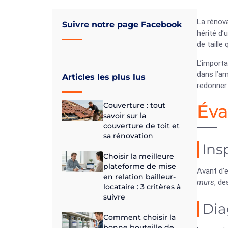
La rénov
Suivre notre page Facebook
hérité d’u
de taille 
L’import
dans l’am
Articles les plus lus
redonner
Couverture : tout
Éva
savoir sur la
couverture de toit et
sa rénovation
Ins
Choisir la meilleure
plateforme de mise
Avant d’
en relation bailleur-
murs
, d
locataire : 3 critères à
suivre
Dia
Comment choisir la
bonne bouteille de