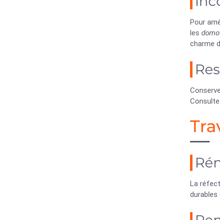
Inc
Pour amél
les
domo
charme d
Res
Conserve
Consulte
Tra
Rén
La réfect
durables