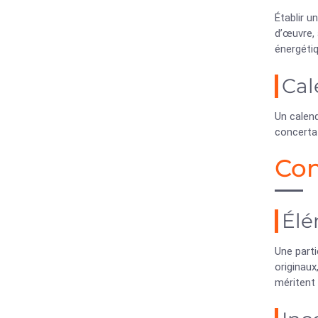
Établir u
d’œuvre, 
énergéti
Cal
Un calend
concerta
Con
Élé
Une parti
originau
méritent 