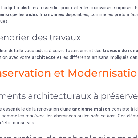
n budget réaliste est essentiel pour éviter les mauvaises surprises.
ainsi que les
aides financières
disponibles, comme les prêts à
tau
ques.
endrier des travaux
rier détaillé vous aidera à suivre l’avancement des
travaux de rén
tion avec votre
architecte
et les différents artisans impliqués dans
servation et Modernisati
ments architecturaux à préserve
e essentielle de la rénovation d’une
ancienne maison
consiste à id
x, comme les
moulures
, les cheminées ou les
sols en bois
. Ces élém
d’être conservés.