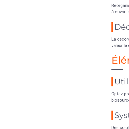
Réorgani
à ouvrir 
Déc
La décora
valeur le
Élé
Uti
Optez po
biosourc
Sys
Des solu