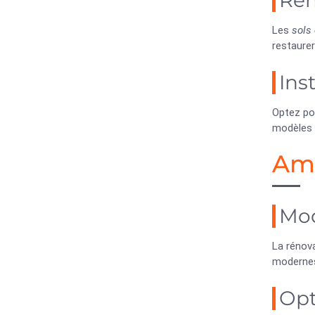
Rem
Les
sols
restaurer
Ins
Optez pou
modèles 
Amé
Mod
La rénov
modernes
Opt