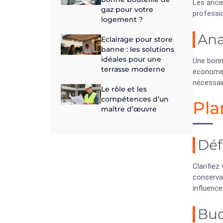
Les anci
gaz pour votre
professio
logement ?
Ana
Eclairage pour store
banne : les solutions
idéales pour une
Une bon
terrasse moderne
économe 
nécessair
Le rôle et les
compétences d’un
Pla
maître d’œuvre
Déf
Clarifie
conserva
influence
Bud