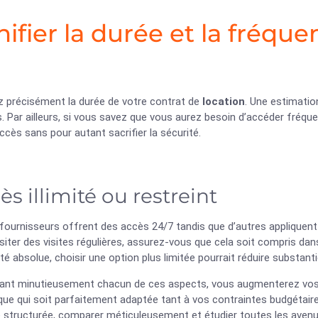
nifier la durée et la fréqu
z précisément la durée de votre contrat de
location
. Une estimatio
. Par ailleurs, si vous savez que vous aurez besoin d’accéder fréqu
accès sans pour autant sacrifier la sécurité.
ès illimité ou restreint
fournisseurs offrent des accès 24/7 tandis que d’autres appliquent 
iter des visites régulières, assurez-vous que cela soit compris dans 
ité absolue, choisir une option plus limitée pourrait réduire substant
rant minutieusement chacun de ces aspects, vous augmenterez vo
que qui soit parfaitement adaptée tant à vos contraintes budgétair
 structurée, comparer méticuleusement et étudier toutes les avenue