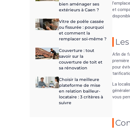
l’emplace
bien aménager ses
et compar
extérieurs à Caen ?
disponibl
Vitre de poêle cassée
ou fissurée : pourquoi
et comment la
remplacer soi-même ?
Les
Couverture : tout
Afin de f
savoir sur la
première 
couverture de toit et
pour évit
sa rénovation
tarificat
Choisir la meilleure
La locali
plateforme de mise
généralem
en relation bailleur-
locataire : 3 critères à
vous perm
suivre
Com