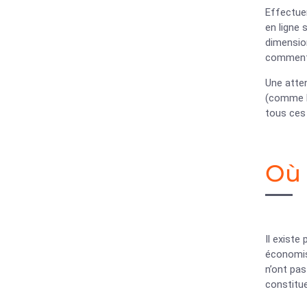
Effectue
en ligne 
dimension
commentai
Une atten
(comme la
tous ces
Où 
Il existe
économis
n’ont pas
constitu