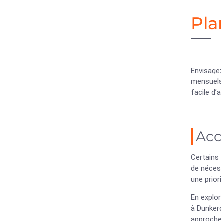
Pla
Envisage
mensuels
facile d’
Acc
Certains 
de nécess
une prior
En explo
à Dunker
approche