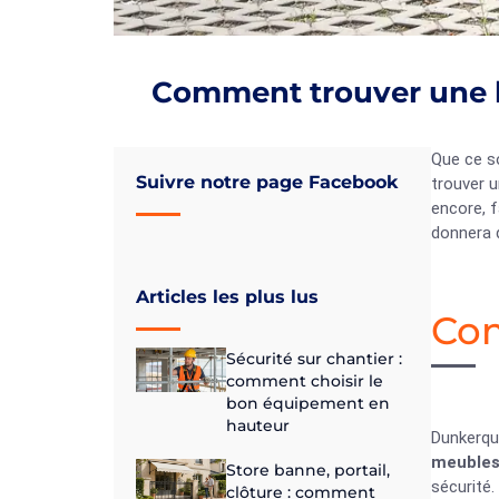
Comment trouver une l
Que ce s
Suivre notre page Facebook
trouver 
encore, 
donnera d
Articles les plus lus
Com
Sécurité sur chantier :
comment choisir le
bon équipement en
hauteur
Dunkerque
meuble
Store banne, portail,
sécurité.
clôture : comment