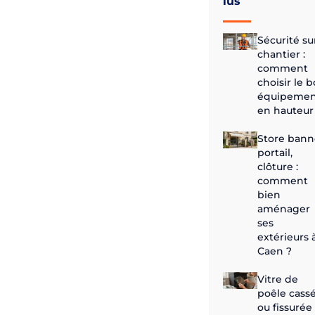
lus
Sécurité su
chantier :
comment
choisir le 
équipemen
en hauteur
Store bann
portail,
clôture :
comment
bien
aménager
ses
extérieurs 
Caen ?
Vitre de
poêle cass
ou fissurée 