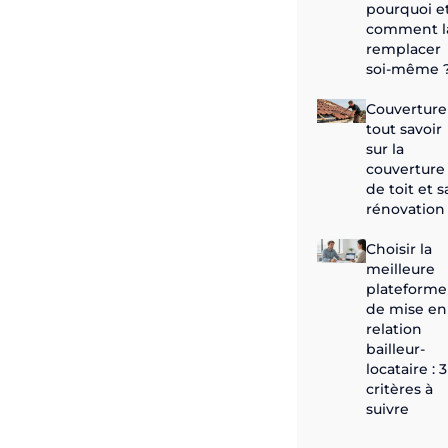
pourquoi e
comment l
remplacer
soi-même 
Couverture 
tout savoir
sur la
couverture
de toit et s
rénovation
Choisir la
meilleure
plateforme
de mise en
relation
bailleur-
locataire : 3
critères à
suivre