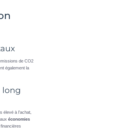
on
taux
 émissions de CO2
ent également la
 long
s élevé à l’achat,
e aux
économies
 financières