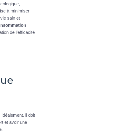
cologique,
vise à minimiser
vie sain et
onsommation
ion de l’efficacité
que
Idéalement, il doit
t et avoir une
e
.