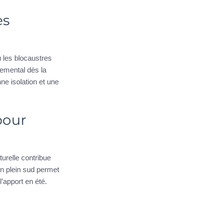
es
 les blocaustres
nemental dès la
ne isolation et une
pour
turelle contribue
on plein sud permet
’apport en été.