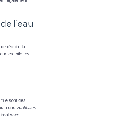
ent également
de l’eau
de réduire la
ur les toilettes,
n
rmie sont des
iés à une
ventilation
timal sans