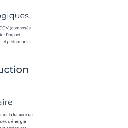
logiques
COV (composés
ter l’impact
 et performants.
uction
aire
mer la lumière du
rces d’
énergie