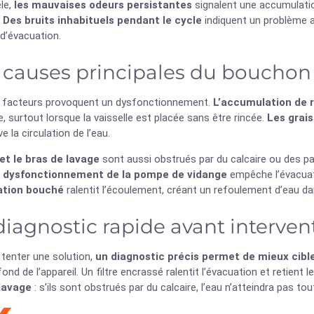
èle,
les mauvaises odeurs persistantes
signalent une accumulatio
.
Des bruits inhabituels pendant le cycle
indiquent un problème a
d’évacuation.
 causes principales du bouchon
s facteurs provoquent un dysfonctionnement.
L’accumulation de r
, surtout lorsque la vaisselle est placée sans être rincée.
Les grais
e la circulation de l’eau.
 et le bras de lavage
sont aussi obstrués par du calcaire ou des part
 dysfonctionnement de la pompe de vidange
empêche l’évacuat
ation bouché
ralentit l’écoulement, créant un refoulement d’eau dan
diagnostic rapide avant interven
 tenter une solution,
un diagnostic précis permet de mieux cibl
fond de l’appareil. Un filtre encrassé ralentit l’évacuation et retient 
lavage
: s’ils sont obstrués par du calcaire, l’eau n’atteindra pas tout