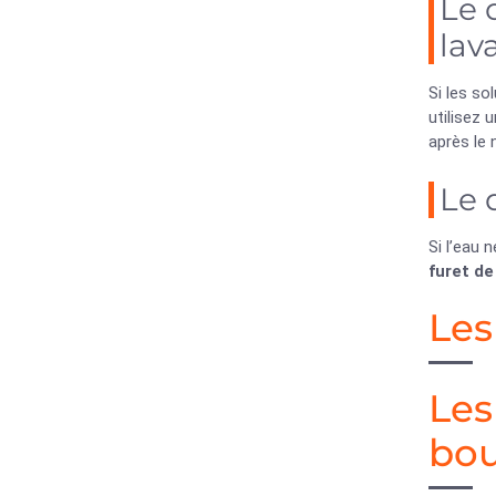
Le 
lav
Si les so
utilisez 
après le
Le 
Si l’eau 
furet de
Les
Les
bo