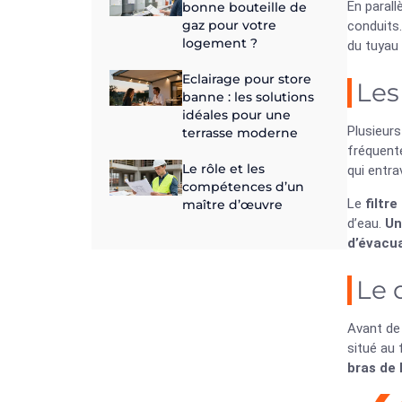
En parall
bonne bouteille de
gaz pour votre
conduits
logement ?
du tuyau 
Eclairage pour store
Les
banne : les solutions
idéales pour une
Plusieur
terrasse moderne
fréquente
Le rôle et les
qui entrav
compétences d’un
Le
filtre
maître d’œuvre
d’eau.
Un
d’évacu
Le 
Avant de
situé au 
bras de 