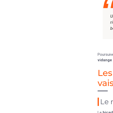
U
r
b
Poursuiv
vidange
Les
vai
Le 
Le
bicar