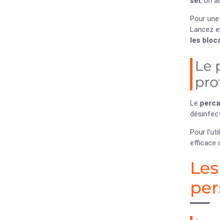
sel
, on a
Pour une 
Lancez e
les bloc
Le 
pro
Le
perca
désinfect
Pour l’uti
efficace
Les
per