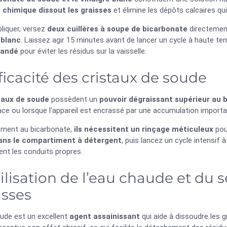
 chimique dissout les graisses
et élimine les dépôts calcaires qu
pliquer, versez
deux cuillères à soupe de bicarbonate
directement
 blanc
. Laissez agir 15 minutes avant de lancer un cycle à haute t
andé
pour éviter les résidus sur la vaisselle.
fficacité des cristaux de soude
taux de soude
possèdent un
pouvoir dégraissant supérieur au 
ace ou lorsque l’appareil est encrassé par une accumulation importa
ement au bicarbonate,
ils nécessitent un rinçage méticuleux
pour
ans le compartiment à détergent
, puis lancez un cycle intensif à
ent les conduits propres.
tilisation de l’eau chaude et du 
isses
aude est un excellent
agent assainissant
qui aide à dissoudre les g