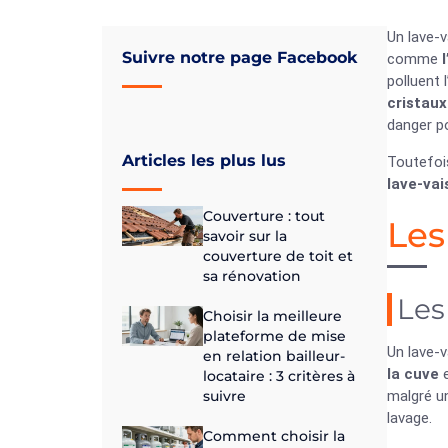
Un lave-v
Suivre notre page Facebook
comme
polluent 
cristau
danger p
Articles les plus lus
Toutefoi
lave-vai
Couverture : tout
Les
savoir sur la
couverture de toit et
sa rénovation
Les
Choisir la meilleure
plateforme de mise
Un lave-v
en relation bailleur-
la cuve
e
locataire : 3 critères à
suivre
malgré un
lavage.
Comment choisir la