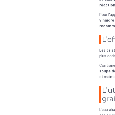
réaction
Pour l’ap
vinaigre
recomm
L’e
Les
cris
plus cori
Contrair
soupe d
et mainti
L’u
gra
L’eau ch