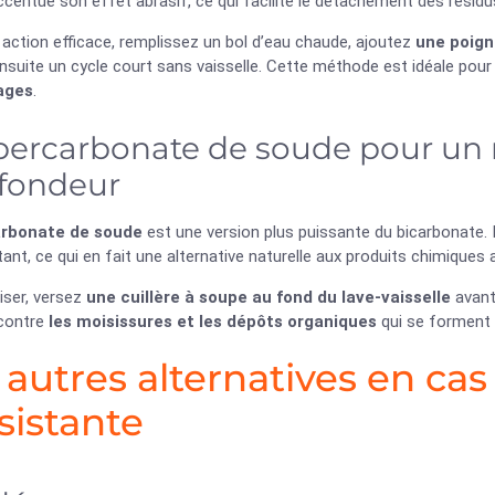
ccentue son effet abrasif, ce qui facilite le détachement des résidu
action efficace, remplissez un bol d’eau chaude, ajoutez
une poign
nsuite un cycle court sans vaisselle. Cette méthode est idéale pou
ages
.
percarbonate de soude pour un 
fondeur
rbonate de soude
est une version plus puissante du bicarbonate. 
ant, ce qui en fait une alternative naturelle aux produits chimiques 
liser, versez
une cuillère à soupe au fond du lave-vaisselle
avant 
 contre
les moisissures et les dépôts organiques
qui se forment 
 autres alternatives en cas
sistante