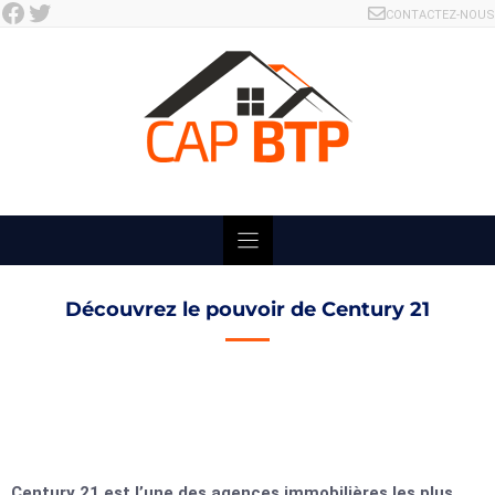
Facebook
Twitter
Skip
CONTACTEZ-NOUS
to
content
Découvrez le pouvoir de Century 21
Century 21 est l’une des agences immobilières les plus