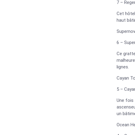
7 – Regen
Cet hôtel
haut bâti
Supernova
6 – Supe
Ce gratte
malheure
lignes.
Cayan To
5 – Caya
Une fois 
ascenseur
un bâtim
Ocean He