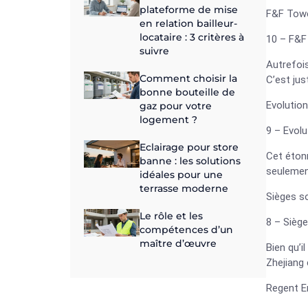
plateforme de mise
F&F Tow
en relation bailleur-
locataire : 3 critères à
10 – F&F
suivre
Autrefois
Comment choisir la
C’est jus
bonne bouteille de
Evolutio
gaz pour votre
logement ?
9 – Evol
Eclairage pour store
Cet étonn
banne : les solutions
seulement
idéales pour une
terrasse moderne
Sièges s
Le rôle et les
8 – Siège
compétences d’un
maître d’œuvre
Bien qu’i
Zhejiang 
Regent E