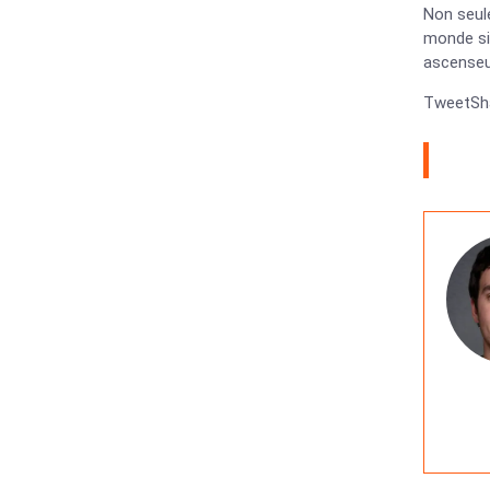
Non seule
monde sit
ascenseu
TweetSha