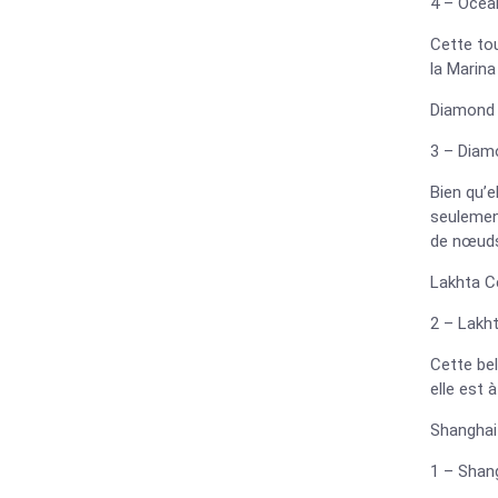
4 – Ocea
Cette tou
la Marina
Diamond 
3 – Diam
Bien qu’e
seulement
de nœud
Lakhta C
2 – Lakh
Cette bel
elle est 
Shanghai
1 – Shan