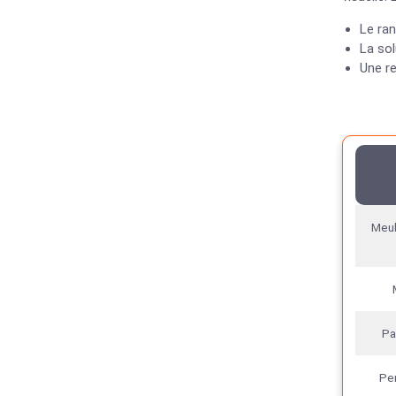
Le ran
La sol
Une r
Meub
Pa
Pen