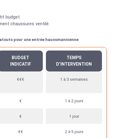
tit budget.
ment chaussures ventilé.
 atouts pour une entrée haussmannienne
BUDGET
TEMPS
INDICATIF
D’INTERVENTION
€€€
1 à 3 semaines
€
1 à 2 jours
€
1 jour
€€
2 à 5 jours