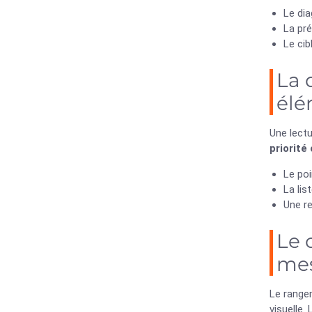
Le dia
La pr
Le cib
La 
élé
Une lectu
priorité
Le poi
La lis
Une re
Le 
mes
Le rangem
visuelle.