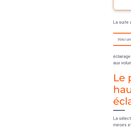
La suite 
Voici un
éclairage
aux volum
Le 
hau
écl
La sélect
miroirs e