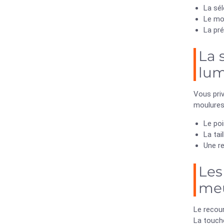
La sél
Le mob
La pré
La 
lum
Vous priv
moulures.
Le poi
La tai
Une re
Les
meu
Le recour
La touch