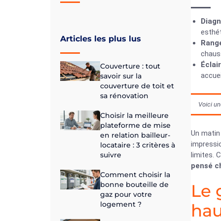
Diagn
esthét
Articles les plus lus
Rang
chaus
Éclai
Couverture : tout
accuei
savoir sur la
couverture de toit et
sa rénovation
Voici un
Choisir la meilleure
plateforme de mise
Un matin 
en relation bailleur-
impressio
locataire : 3 critères à
suivre
limites.
pensé c
Comment choisir la
bonne bouteille de
Le 
gaz pour votre
logement ?
hau