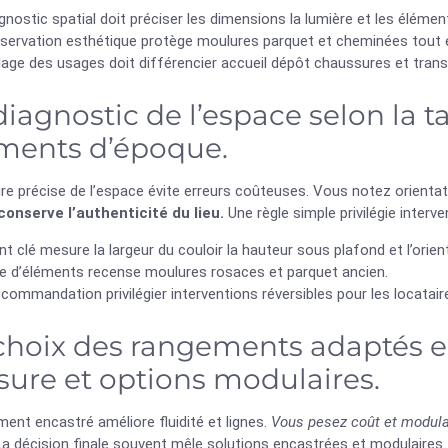
gnostic spatial doit préciser les dimensions la lumière et les élément
éservation esthétique protège moulures parquet et cheminées tout 
lage des usages doit différencier accueil dépôt chaussures et transit
diagnostic de l’espace selon la tai
ments d’époque.
re précise de l’espace évite erreurs coûteuses. Vous notez orienta
 conserve l’authenticité du lieu.
Une règle simple privilégie interve
nt clé mesure la largeur du couloir la hauteur sous plafond et l’orie
te d’éléments recense moulures rosaces et parquet ancien.
commandation privilégier interventions réversibles pour les locataire
choix des rangements adaptés en
ure et options modulaires.
ent encastré améliore fluidité et lignes.
Vous pesez coût et modula
 La décision finale souvent mêle solutions encastrées et modulaires.