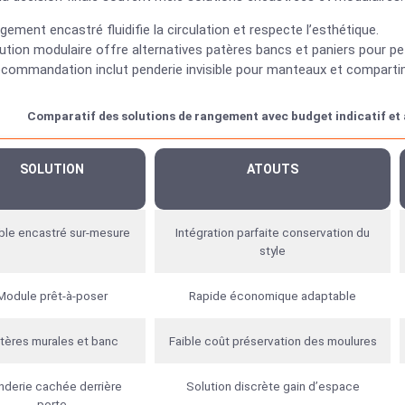
gement encastré fluidifie la circulation et respecte l’esthétique.
ution modulaire offre alternatives patères bancs et paniers pour pe
ecommandation inclut penderie invisible pour manteaux et comparti
Comparatif des solutions de rangement avec budget indicatif et
SOLUTION
ATOUTS
le encastré sur-mesure
Intégration parfaite conservation du
style
Module prêt-à-poser
Rapide économique adaptable
tères murales et banc
Faible coût préservation des moulures
derie cachée derrière
Solution discrète gain d’espace
porte