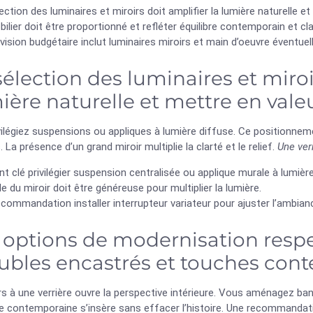
ection des luminaires et miroirs doit amplifier la lumière naturelle et
ilier doit être proportionné et refléter équilibre contemporain et cl
vision budgétaire inclut luminaires miroirs et main d’oeuvre éventuell
sélection des luminaires et miroi
ière naturelle et mettre en vale
ilégiez suspensions ou appliques à lumière diffuse. Ce positionneme
 La présence d’un grand miroir multiplie la clarté et le relief.
Une ver
nt clé privilégier suspension centralisée ou applique murale à lumièr
lle du miroir doit être généreuse pour multiplier la lumière.
commandation installer interrupteur variateur pour ajuster l’ambian
 options de modernisation respe
bles encastrés et touches con
s à une verrière ouvre la perspective intérieure. Vous aménagez ba
e contemporaine s’insère sans effacer l’histoire. Une recommandati