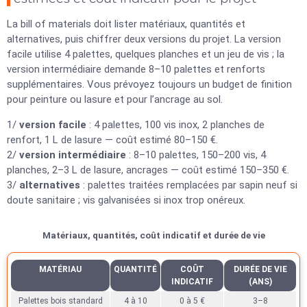
La bill of materials doit lister matériaux, quantités et
alternatives, puis chiffrer deux versions du projet. La version
facile utilise 4 palettes, quelques planches et un jeu de vis ; la
version intermédiaire demande 8–10 palettes et renforts
supplémentaires. Vous prévoyez toujours un budget de finition
pour peinture ou lasure et pour l’ancrage au sol.
1/
version facile
: 4 palettes, 100 vis inox, 2 planches de
renfort, 1 L de lasure — coût estimé 80–150 €.
2/
version intermédiaire
: 8–10 palettes, 150–200 vis, 4
planches, 2–3 L de lasure, ancrages — coût estimé 150–350 €.
3/
alternatives
: palettes traitées remplacées par sapin neuf si
doute sanitaire ; vis galvanisées si inox trop onéreux.
Matériaux, quantités, coût indicatif et durée de vie
MATÉRIAU
QUANTITÉ
COÛT
DURÉE DE VIE
INDICATIF
(ANS)
Palettes bois standard
4 à 10
0 à 5 €
3–8