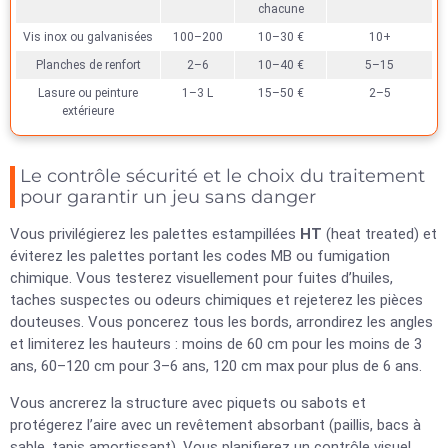
chacune
Vis inox ou galvanisées
100–200
10–30 €
10+
Planches de renfort
2–6
10–40 €
5–15
Lasure ou peinture
1–3 L
15–50 €
2–5
extérieure
Le contrôle sécurité et le choix du traitement
pour garantir un jeu sans danger
Vous privilégierez les palettes estampillées
HT
(heat treated) et
éviterez les palettes portant les codes MB ou fumigation
chimique. Vous testerez visuellement pour fuites d’huiles,
taches suspectes ou odeurs chimiques et rejeterez les pièces
douteuses. Vous poncerez tous les bords, arrondirez les angles
et limiterez les hauteurs : moins de 60 cm pour les moins de 3
ans, 60–120 cm pour 3–6 ans, 120 cm max pour plus de 6 ans.
Vous ancrerez la structure avec piquets ou sabots et
protégerez l’aire avec un revêtement absorbant (paillis, bacs à
sable, tapis amortissant). Vous planifierez un contrôle visuel