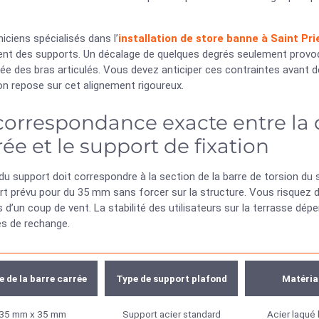
.
iciens spécialisés dans l’
installation de store banne à Saint Pri
ment des supports. Un décalage de quelques degrés seulement provoq
e des bras articulés. Vous devez anticiper ces contraintes avant de 
ion repose sur cet alignement rigoureux.
correspondance exacte entre la 
rée et le support de fixation
du support doit correspondre à la section de la barre de torsion du
t prévu pour du 35 mm sans forcer sur la structure. Vous risquez de
s d’un coup de vent. La stabilité des utilisateurs sur la terrasse dépe
es de rechange.
e de la barre carrée
Type de support plafond
Matéria
35 mm x 35 mm
Support acier standard
Acier laqué