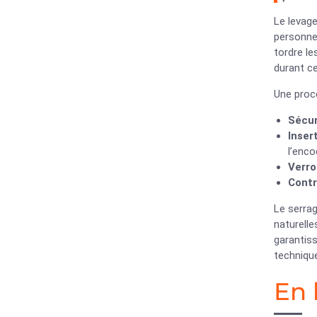
Le levag
personne
tordre le
durant ce
Une procé
Sécur
Inser
l’enco
Verro
Contr
Le serrag
naturelle
garantiss
technique
En 