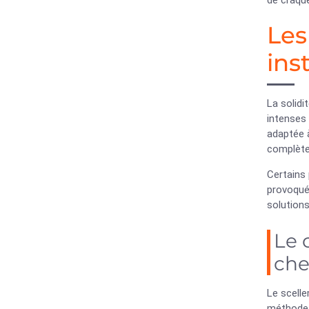
de craqu
Les
ins
La solidi
intenses 
adaptée à
complète
Certains 
provoqué
solutions
Le 
che
Le scelle
méthode r