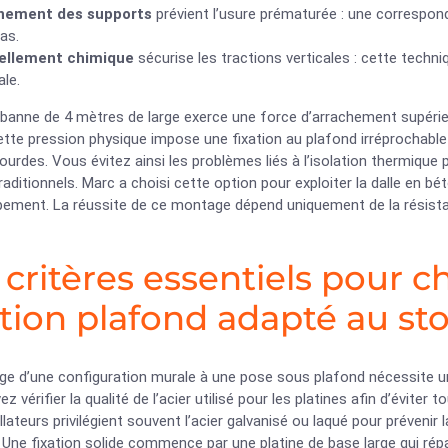
gnement des supports
prévient l’usure prématurée : une correspond
as.
ellement chimique
sécurise les tractions verticales : cette techniq
le.
banne de 4 mètres de large exerce une force d’arrachement supérieu
ette pression physique impose une fixation au plafond irréprochabl
ourdes. Vous évitez ainsi les problèmes liés à l’isolation thermique p
aditionnels. Marc a choisi cette option pour exploiter la dalle en bét
pement. La réussite de ce montage dépend uniquement de la résista
 critères essentiels pour c
ation plafond adapté au st
ge d’une configuration murale à une pose sous plafond nécessite u
z vérifier la qualité de l’acier utilisé pour les platines afin d’éviter
llateurs privilégient souvent l’acier galvanisé ou laqué pour préven
Une fixation solide commence par une platine de base large qui répa