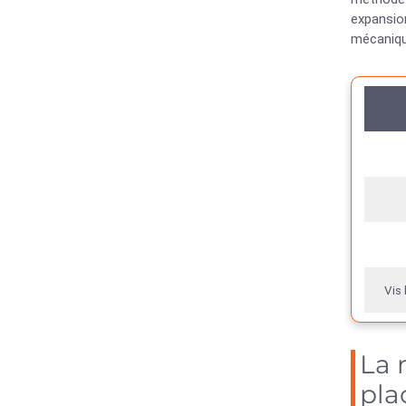
expansio
mécaniqu
Vis
La 
pla