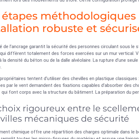
ement lors des mouvements du store. Cette configuration protège le
 étapes méthodologiques 
tallation robuste et sécuri
té de l’ancrage garantit la sécurité des personnes circulant sous le s
qui diffèrent totalement des forces exercées sur un mur vertical. Vo
 la densité du béton ou de la dalle alvéolaire. La rupture d’une seule
.
propriétaires tentent d’utiliser des chevilles en plastique classique
es par le vent demandent des fixations capables d’absorber des cho
 qui font corps avec la structure du bâtiment. La préparation du per
choix rigoureux entre le scellem
villes mécaniques de sécurité
ment chimique offre une répartition des charges optimale dans le bé
emplit toutes les micro-fissures du matériau et assure une liaison