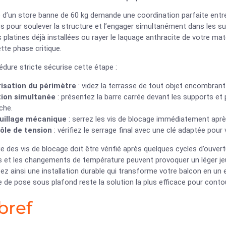
e d’un store banne de 60 kg demande une coordination parfaite entre
s pour soulever la structure et l’engager simultanément dans les s
s platines déjà installées ou rayer le laquage anthracite de votre ma
tte phase critique.
dure stricte sécurise cette étape :
isation du périmètre
: videz la terrasse de tout objet encombrant
tion simultanée
: présentez la barre carrée devant les supports e
che.
uillage mécanique
: serrez les vis de blocage immédiatement après
ôle de tension
: vérifiez le serrage final avec une clé adaptée pour va
e des vis de blocage doit être vérifié après quelques cycles d’ouver
s et les changements de température peuvent provoquer un léger jeu 
ez ainsi une installation durable qui transforme votre balcon en u
 de pose sous plafond reste la solution la plus efficace pour cont
bref