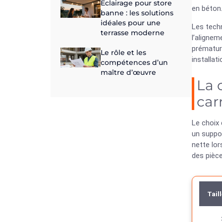
Eclairage pour store
en béton
banne : les solutions
idéales pour une
Les techn
terrasse moderne
l’aligne
prématuré
Le rôle et les
installat
compétences d’un
maître d’œuvre
La 
car
Le choix 
un suppor
nette lor
des pièc
Taill