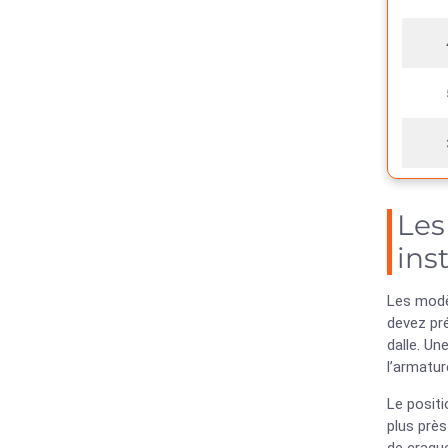
Les
ins
Les modè
devez pré
dalle. Un
l’armatur
Le positi
plus près