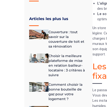
L’ali
des br
Le sc
Articles les plus lus
optima
Un store 
Couverture : tout
légère. C
savoir sur la
charges l
couverture de toit et
muraux tr
sa rénovation
son équi
support.
Choisir la meilleure
plateforme de mise
Les
en relation bailleur-
locataire : 3 critères à
fix
suivre
Comment choisir la
bonne bouteille de
Le passa
gaz pour votre
Vous deve
logement ?
Les insta
humides. 