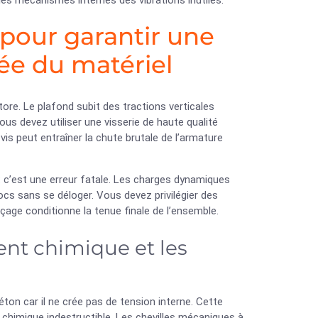
s mécanismes internes des vibrations inutiles.
pour garantir une
sée du matériel
tore. Le plafond subit des tractions verticales
us devez utiliser une visserie de haute qualité
 vis peut entraîner la chute brutale de l’armature
s : c’est une erreur fatale. Les charges dynamiques
cs sans se déloger. Vous devez privilégier des
çage conditionne la tenue finale de l’ensemble.
ent chimique et les
ton car il ne crée pas de tension interne. Cette
 chimique indestructible. Les chevilles mécaniques à