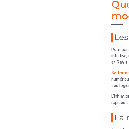
Que
mod
Les
Pour con
intuitive
et
Revit
Se forme
numériqu
ces logic
L’initiat
rapides e
La 