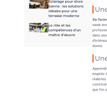
Eclairage pour store
banne : les solutions
Une
idéales pour une
terrasse moderne
Se forme
week-end 
Le rôle et les
compétences d’un
professio
maître d’œuvre
dans une 
d’intérie
donne.
Une
Apprendre
inspirés
réalistes
construir
que l’on 