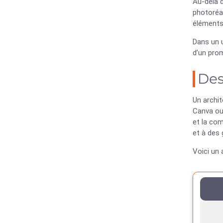
Au-delà d
photoréal
éléments 
Dans un u
d’un pro
Des
Un archit
Canva ou 
et la com
et à des 
Voici un