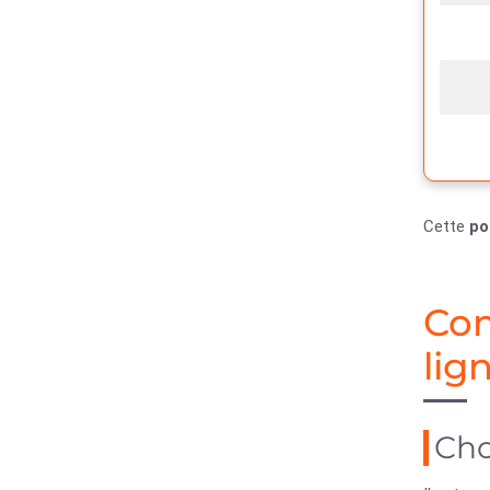
Cette
po
Com
lig
Cho