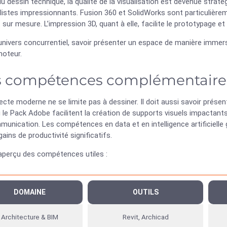
u dessin technique, la qualité de la visualisation est devenue strat
istes impressionnants. Fusion 360 et SolidWorks sont particulièreme
sur mesure. L’impression 3D, quant à elle, facilite le prototypage e
nivers concurrentiel, savoir présenter un espace de manière immersi
moteur.
 compétences complémentaires
ecte moderne ne se limite pas à dessiner. Il doit aussi savoir prése
le Pack Adobe facilitent la création de supports visuels impactants
munication. Les compétences en data et en intelligence artificielle 
gains de productivité significatifs.
 aperçu des compétences utiles :
DOMAINE
OUTILS
Architecture & BIM
Revit, Archicad