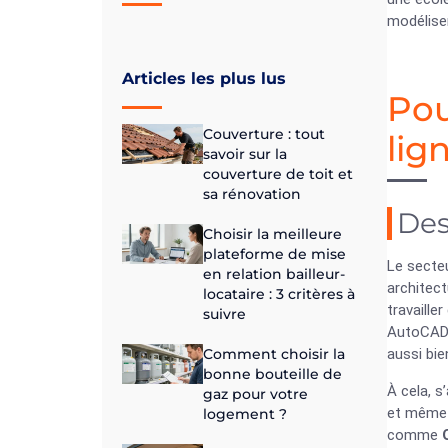
modéliser
Articles les plus lus
Pou
Couverture : tout
lig
savoir sur la
couverture de toit et
sa rénovation
Des
Choisir la meilleure
plateforme de mise
Le secte
en relation bailleur-
architect
locataire : 3 critères à
travaill
suivre
AutoCAD, 
Comment choisir la
aussi bie
bonne bouteille de
À cela, s
gaz pour votre
et même 
logement ?
comme