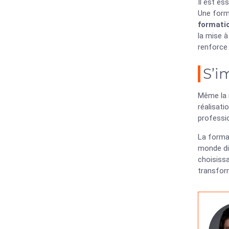
Il est es
Une forma
formati
la mise à
renforce
S’i
Même la 
réalisat
professio
La forma
monde dig
choisissa
transform