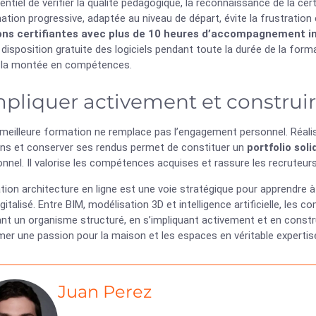
sentiel de vérifier la qualité pédagogique, la reconnaissance de la c
tion progressive, adaptée au niveau de départ, évite la frustratio
ons certifiantes avec plus de 10 heures d’accompagnement in
 disposition gratuite des logiciels pendant toute la durée de la form
 la montée en compétences.
mpliquer activement et construir
meilleure formation ne remplace pas l’engagement personnel. Réalis
ions et conserver ses rendus permet de constituer un
portfolio soli
nnel. Il valorise les compétences acquises et rassure les recruteurs 
tion architecture en ligne est une voie stratégique pour apprendre
italisé. Entre BIM, modélisation 3D et intelligence artificielle, le
nt un organisme structuré, en s’impliquant activement et en construi
er une passion pour la maison et les espaces en véritable expertis
Juan Perez