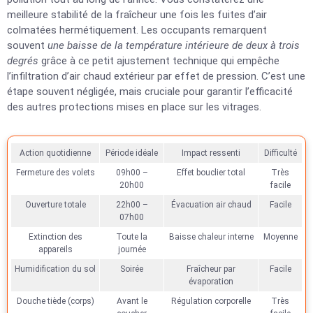
meilleure stabilité de la fraîcheur une fois les fuites d’air
colmatées hermétiquement. Les occupants remarquent
souvent
une baisse de la température intérieure de deux à trois
degrés
grâce à ce petit ajustement technique qui empêche
l’infiltration d’air chaud extérieur par effet de pression. C’est une
étape souvent négligée, mais cruciale pour garantir l’efficacité
des autres protections mises en place sur les vitrages.
Action quotidienne
Période idéale
Impact ressenti
Difficulté
Fermeture des volets
09h00 –
Effet bouclier total
Très
20h00
facile
Ouverture totale
22h00 –
Évacuation air chaud
Facile
07h00
Extinction des
Toute la
Baisse chaleur interne
Moyenne
appareils
journée
Humidification du sol
Soirée
Fraîcheur par
Facile
évaporation
Douche tiède (corps)
Avant le
Régulation corporelle
Très