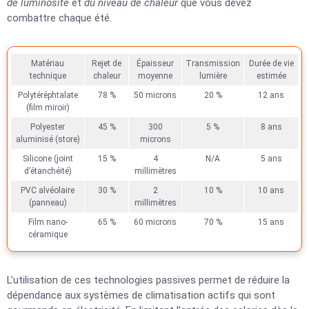
de luminosité
et
du niveau de chaleur
que vous devez
combattre chaque été.
Matériau
Rejet de
Épaisseur
Transmission
Durée de vie
technique
chaleur
moyenne
lumière
estimée
Polytéréphtalate
78 %
50 microns
20 %
12 ans
(film miroir)
Polyester
45 %
300
5 %
8 ans
aluminisé (store)
microns
Silicone (joint
15 %
4
N/A
5 ans
d’étanchéité)
millimètres
PVC alvéolaire
30 %
2
10 %
10 ans
(panneau)
millimètres
Film nano-
65 %
60 microns
70 %
15 ans
céramique
L’utilisation de ces technologies passives permet de réduire la
dépendance aux systèmes de climatisation actifs qui sont