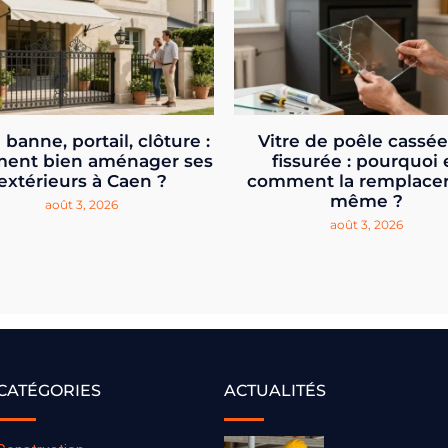
 banne, portail, clôture :
Vitre de poêle cassé
ent bien aménager ses
fissurée : pourquoi 
extérieurs à Caen ?
comment la remplacer
même ?
août 3, 2026
août 3, 2026
CATÉGORIES
ACTUALITÉS