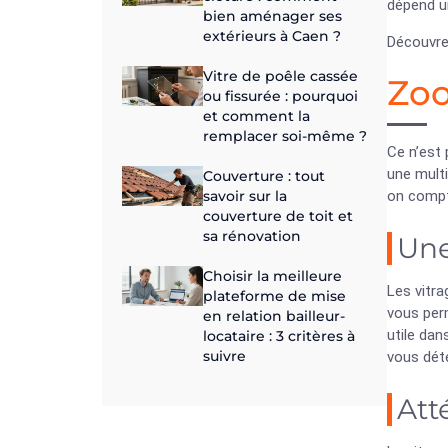
dépend u
bien aménager ses
extérieurs à Caen ?
Découvrez
Vitre de poêle cassée
Zoo
ou fissurée : pourquoi
et comment la
remplacer soi-même ?
Ce n’est 
une mult
Couverture : tout
savoir sur la
on compt
couverture de toit et
sa rénovation
Une
Choisir la meilleure
Les vitra
plateforme de mise
vous perm
en relation bailleur-
utile dan
locataire : 3 critères à
suivre
vous dét
Att