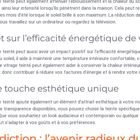
e teinté peut également atténuer l’éblouissement et la chaleur du soleil
 ainsi leur intensité lorsqu’ils pénètrent dans la maison. Cela peut 
es mois d’été lorsque le soleil brille à son maximum. La réduction 
ous travaillez sur un ordinateur ou regardez la télévision.
et sur l’efficacité énergétique d
e teinté peut aussi avoir un impact positif sur l’efficacité énergétiq
u soleil, il aide à maintenir une température intérieure confortable, c
 le vitrage teinté peut également aider à conserver la chaleur intérie
 donc contribuer à réduire vos factures d’énergie et à rendre votre
 touche esthétique unique
ge teinté ajoute également un élément d’attrait esthétique à votre
e transparence disponibles, vous pouvez choisir la teinte spécifique 
ue vous souhaitiez un look audacieux et contemporain ou quelque cho
ut s’adapter à vos goûts et à vos préférences.
diction : l’avenir radieux d