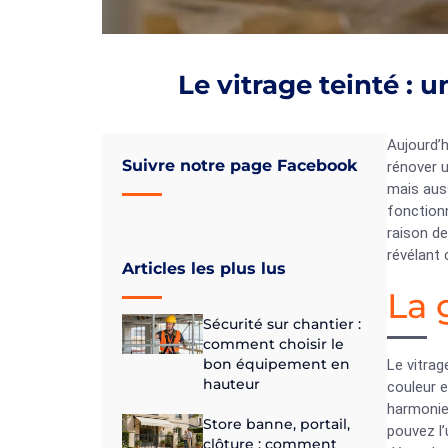
Le vitrage teinté : 
Aujourd’h
Suivre notre page Facebook
rénover 
mais auss
fonction
raison de
révélant 
Articles les plus lus
La 
Sécurité sur chantier :
comment choisir le
bon équipement en
Le vitrag
hauteur
couleur e
harmonie
Store banne, portail,
pouvez l’
clôture : comment