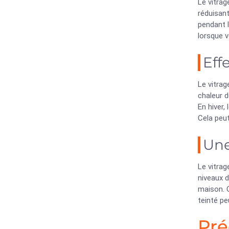
Le vitrag
réduisant
pendant l
lorsque v
Eff
Le vitrag
chaleur d
En hiver,
Cela peut
Une
Le vitra
niveaux d
maison. Q
teinté pe
Pré