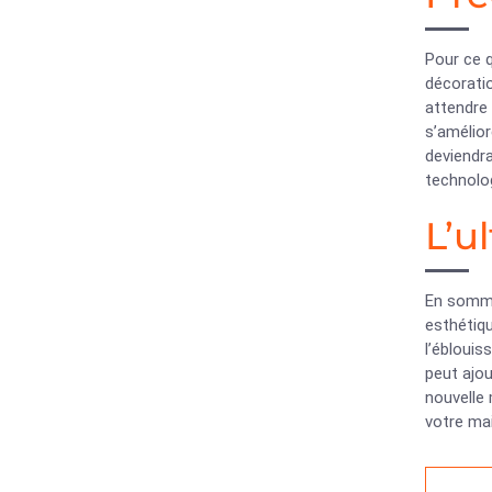
Pour ce q
décorati
attendre 
s’amélior
deviendra
technolog
L’u
En somme,
esthétiqu
l’éblouis
peut ajou
nouvelle 
votre ma