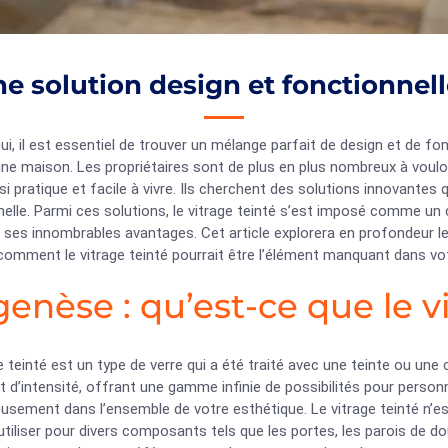
une solution design et fonctionne
ui, il est essentiel de trouver un mélange parfait de design et de fon
une maison. Les propriétaires sont de plus en plus nombreux à voul
i pratique et facile à vivre. Ils cherchent des solutions innovantes 
nelle. Parmi ces solutions, le vitrage teinté s’est imposé comme u
 ses innombrables avantages. Cet article explorera en profondeur l
comment le vitrage teinté pourrait être l’élément manquant dans votr
genèse : qu’est-ce que le v
e teinté est un type de verre qui a été traité avec une teinte ou une
t d’intensité, offrant une gamme infinie de possibilités pour personn
usement dans l’ensemble de votre esthétique. Le vitrage teinté n’e
utiliser pour divers composants tels que les portes, les parois de do