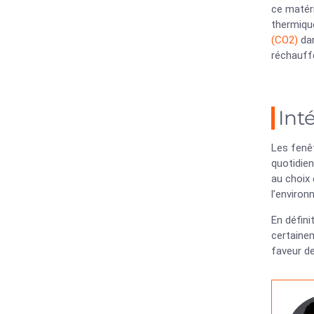
ce matér
thermique
(CO2)
dan
réchauff
Int
Les fenê
quotidie
au choix 
l’environ
En défini
certainem
faveur de