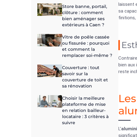
laissent 
Store banne, portail,
sa capaci
clôture : comment
finitions
bien aménager ses
extérieurs à Caen ?
Vitre de poêle cassée
Est
ou fissurée : pourquoi
et comment la
remplacer soi-même ?
Contraire
bien aux 
Couverture : tout
reste inc
savoir sur la
couverture de toit et
sa rénovation
Les
Choisir la meilleure
plateforme de mise
al
en relation bailleur-
locataire : 3 critères à
suivre
L’
alumin
significa