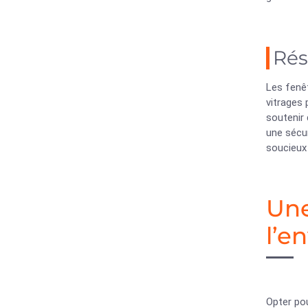
Rés
Les fenêt
vitrages 
soutenir 
une sécur
soucieux 
Une
l’e
Opter po