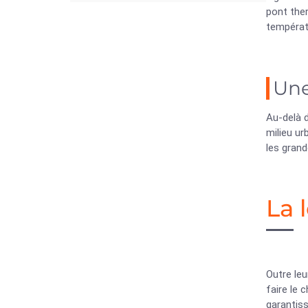
pont ther
températur
Une
Au-delà d
milieu ur
les gran
La 
Outre leu
faire le 
garantiss