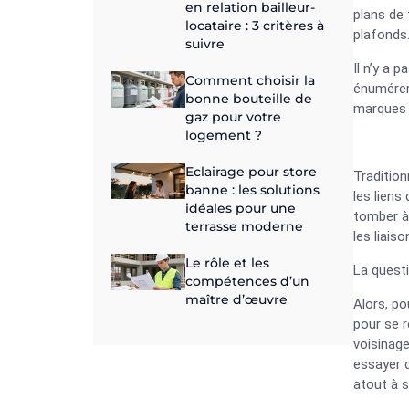
en relation bailleur-
plans de 
locataire : 3 critères à
plafonds.
suivre
Il n’y a 
Comment choisir la
énumérer
bonne bouteille de
marques 
gaz pour votre
logement ?
Eclairage pour store
Tradition
banne : les solutions
les liens
idéales pour une
tomber à
terrasse moderne
les liais
Le rôle et les
La questi
compétences d’un
maître d’œuvre
Alors, po
pour se r
voisinage
essayer d
atout à s