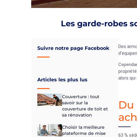
Les garde-robes s
Des armo
Suivre notre page Facebook
d’équipe
Cependant
propriété
alors qui
Articles les plus lus
Couverture : tout
Du 
savoir sur la
couverture de toit et
ach
sa rénovation
Choisir la meilleure
plateforme de mise
63 % séd