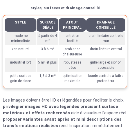
styles, surfaces et drainage conseillé
STYLE
SURFACE
ATOUT
DRAINAGE
IDÉALE
PRINCIPAL
CONSEILLÉ
moderne
à partir de 4
entretien
drain linéaire contre le
minimaliste
m²
facilité
mur
zen naturel
3 à 6 m²
ambiance
drain linéaire central
chaleureuse
industriel loft
5 m² et plus
robustesse
grille large et siphon
déco
accessible
petite surface
1,8 à 3 m²
optimisation
bonde centrale à faible
gain de place
maximale
profondeur
Les images doivent être HD et légendées pour faciliter le choix.
privilégier images HD avec légendes précisant surface
matériaux et effets recherchés
aide à visualiser l’espace réel.
proposer variantes avant après et mini descriptions des
transformations réalisées
rend l’inspiration immédiatement