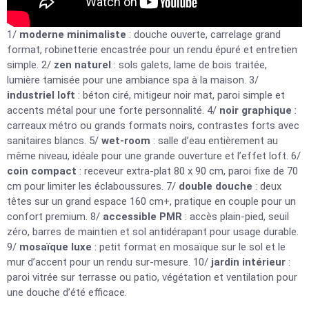
1/
moderne minimaliste
: douche ouverte, carrelage grand
format, robinetterie encastrée pour un rendu épuré et entretien
simple. 2/
zen naturel
: sols galets, lame de bois traitée,
lumière tamisée pour une ambiance spa à la maison. 3/
industriel loft
: béton ciré, mitigeur noir mat, paroi simple et
accents métal pour une forte personnalité. 4/
noir graphique
:
carreaux métro ou grands formats noirs, contrastes forts avec
sanitaires blancs. 5/
wet-room
: salle d’eau entièrement au
même niveau, idéale pour une grande ouverture et l’effet loft. 6/
coin compact
: receveur extra-plat 80 x 90 cm, paroi fixe de 70
cm pour limiter les éclaboussures. 7/
double douche
: deux
têtes sur un grand espace 160 cm+, pratique en couple pour un
confort premium. 8/
accessible PMR
: accès plain-pied, seuil
zéro, barres de maintien et sol antidérapant pour usage durable.
9/
mosaïque luxe
: petit format en mosaïque sur le sol et le
mur d’accent pour un rendu sur-mesure. 10/
jardin intérieur
:
paroi vitrée sur terrasse ou patio, végétation et ventilation pour
une douche d’été efficace.