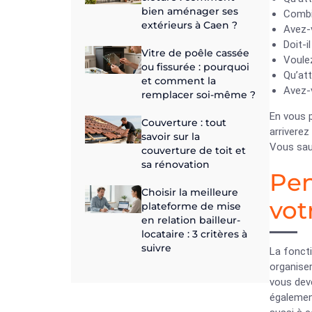
bien aménager ses
Combi
extérieurs à Caen ?
Avez-
Doit-i
Vitre de poêle cassée
Voulez
ou fissurée : pourquoi
Qu’att
et comment la
Avez-v
remplacer soi-même ?
En vous p
Couverture : tout
arriverez
savoir sur la
Vous saur
couverture de toit et
sa rénovation
Pen
Choisir la meilleure
vot
plateforme de mise
en relation bailleur-
locataire : 3 critères à
suivre
La foncti
organiser
vous deve
égalemen