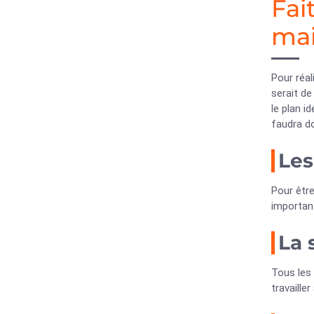
Fai
ma
Pour réal
serait de
le plan i
faudra d
Les
Pour être
important
La 
Tous les 
travaille