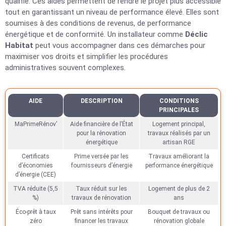
qualifié. Ces aides permettent de rendre le projet plus accessible
tout en garantissant un niveau de performance élevé. Elles sont
soumises à des conditions de revenus, de performance
énergétique et de conformité. Un installateur comme
Déclic
Habitat
peut vous accompagner dans ces démarches pour
maximiser vos droits et simplifier les procédures
administratives souvent complexes.
AIDE
DESCRIPTION
CONDITIONS
PRINCIPALES
MaPrimeRénov’
Aide financière de l’État
Logement principal,
pour la rénovation
travaux réalisés par un
énergétique
artisan RGE
Certificats
Prime versée par les
Travaux améliorant la
d’économies
fournisseurs d’énergie
performance énergétique
d’énergie (CEE)
TVA réduite (5,5
Taux réduit sur les
Logement de plus de 2
%)
travaux de rénovation
ans
Éco-prêt à taux
Prêt sans intérêts pour
Bouquet de travaux ou
zéro
financer les travaux
rénovation globale