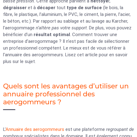
basse pression.
Cette approche parvient à
nettoye
r,
dégraisser
et à
décaper
tout
type de surface
(le bois, la
fibre, le plastique, l’aluminium, le PVC, le ciment, la pierre, l’acier,
le béton, etc.). Par rapport au sablage et au lavage au Karcher,
l’aerogommage
n’altère pas votre support
. De plus, vous pouvez
bénéficier d’un
résultat optimal
. Comment trouver une
entreprise d’aerogommage ? Il n’est pas facile de sélectionner
un professionnel compétent. Le mieux est de vous référer à
l’annuaire des aerogommeurs. Lisez cet article pour en savoir
plus sur le sujet.
Quels sont les avantages d’utiliser un
annuaire professionnel des
aerogommeurs ?
L’
Annuaire des aerogommeurs
est une plateforme
regroupant de
nombreux spécialistes
dans le domaine. Il est également connu