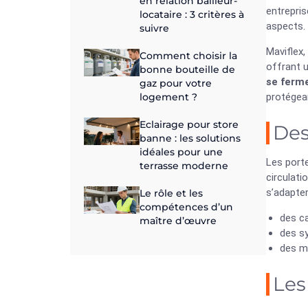
en relation bailleur-
entrepris
locataire : 3 critères à
aspects.
suivre
Maviflex,
Comment choisir la
offrant u
bonne bouteille de
se ferm
gaz pour votre
logement ?
protégea
Eclairage pour store
Des
banne : les solutions
idéales pour une
Les porte
terrasse moderne
circulati
s’adapter
Le rôle et les
compétences d’un
des c
maître d’œuvre
des s
des ma
Les