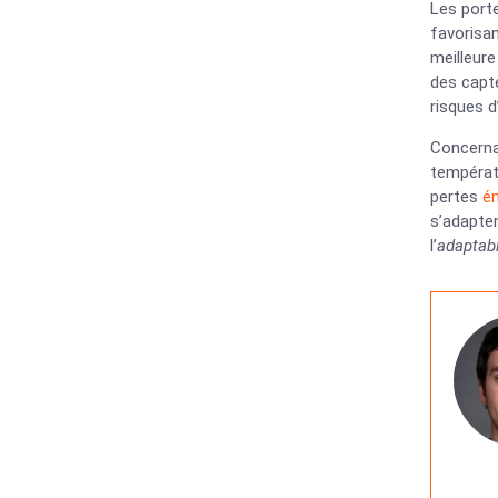
Les port
favorisan
meilleur
des capte
risques d
Concernan
températu
pertes
é
s’adapten
l’
adaptabi