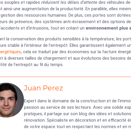
es souples et rapides
réduisent les délais d’attente
des véhicules de 
t ainsi une augmentation de la productivité. En parallèle, elles minimi
e gestion des ressources humaines. De plus, ces portes sont dotée
urs de présence, des systèmes anti-écrasement et des options de ve
’accidents et d’intrusions, tout en créant un
environnement plus 
t la conservation des produits sensibles à la température, les por
re stable à l’intérieur de l’entrepôt. Elles garantissent également 
nergétiques
, cela se traduit par des économies sur la facture énergéti
t à diverses tailles de chargement et aux évolutions des besoins de 
lité
de l’entrepôt au fil du temps.
Juan Perez
Expert dans le domaine de la construction et de l’immob
passion au service de ses lecteurs. Avec une solide exp
pratiques, il partage sur son blog des idées et solutio
rénovation. Spécialiste en décoration et en efficacité
de votre espace tout en respectant les normes et en ma