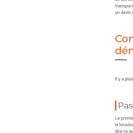
transport
un devis 
Com
dé
Il y a pl
Pas
La premiè
la locat
dira ce q