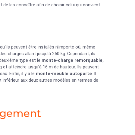
de les connaître afin de choisir celui qui convient
e qu’ils peuvent être installés n’importe où, même
es charges allant jusqu’à 250 kg. Cependant, ils
 deuxième type est le
monte-charge remorquable,
g et atteindre jusqu’à 16 m de hauteur. Ils peuvent
c. Enfin, il y a le
monte-meuble autoporté
. Il
st inférieur aux deux autres modèles en termes de
agement