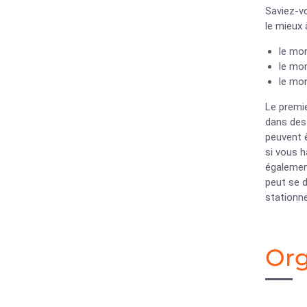
Saviez-vo
le mieux
le mon
le mo
le mo
Le premie
dans des 
peuvent ê
si vous h
également
peut se d
stationn
Or