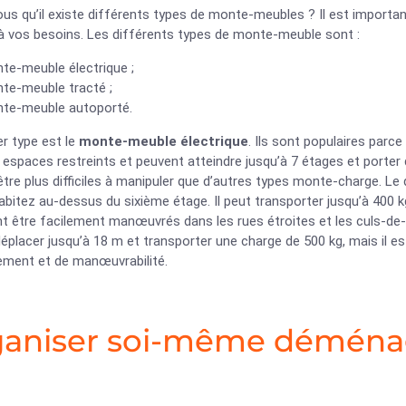
us qu’il existe différents types de monte-meubles ? Il est important 
 à vos besoins. Les différents types de monte-meuble sont :
te-meuble électrique ;
nte-meuble tracté ;
nte-meuble autoporté.
r type est le
monte-meuble électrique
. Ils sont populaires parc
espaces restreints et peuvent atteindre jusqu’à 7 étages et porter d
tre plus difficiles à manipuler que d’autres types monte-charge. Le
abitez au-dessus du sixième étage. Il peut transporter jusqu’à 400 k
 être facilement manœuvrés dans les rues étroites et les culs-de-sa
éplacer jusqu’à 18 m et transporter une charge de 500 kg, mais il e
ement et de manœuvrabilité.
ganiser soi-même démén