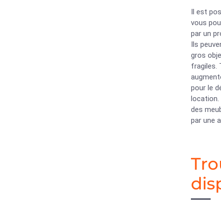
Il est p
vous pou
par un pr
Ils peuve
gros obj
fragiles
augmente
pour le 
location.
des meubl
par une 
Tro
dis