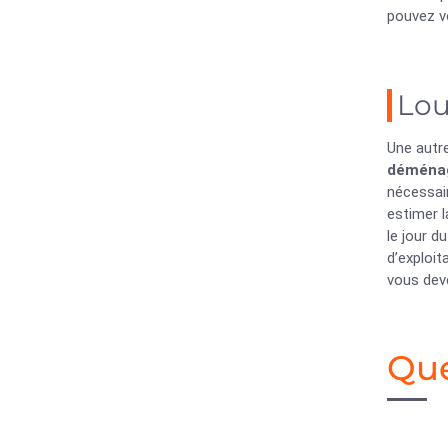
pouvez v
Lou
Une autr
déména
nécessair
estimer 
le jour 
d’exploit
vous deve
Que