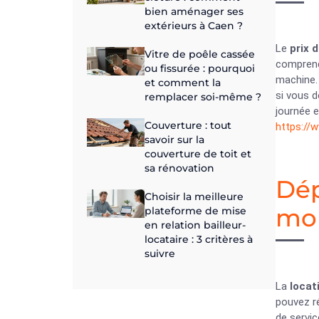
bien aménager ses
extérieurs à Caen ?
Le
prix 
Vitre de poêle cassée
comprend 
ou fissurée : pourquoi
machine.
et comment la
si vous 
remplacer soi-même ?
journée e
Couverture : tout
https://
savoir sur la
couverture de toit et
sa rénovation
Dép
Choisir la meilleure
mo
plateforme de mise
en relation bailleur-
locataire : 3 critères à
suivre
La
locat
pouvez r
de servic