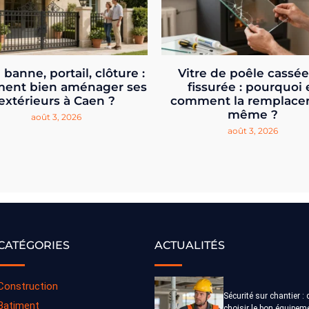
 banne, portail, clôture :
Vitre de poêle cassé
ent bien aménager ses
fissurée : pourquoi 
extérieurs à Caen ?
comment la remplacer
même ?
août 3, 2026
août 3, 2026
CATÉGORIES
ACTUALITÉS
Construction
Sécurité sur chantier 
Batiment
choisir le bon équipem