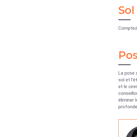
Sol
Comptez 
Pos
La pose d
sol et l’
et le cir
conseillo
éliminer 
profondeu