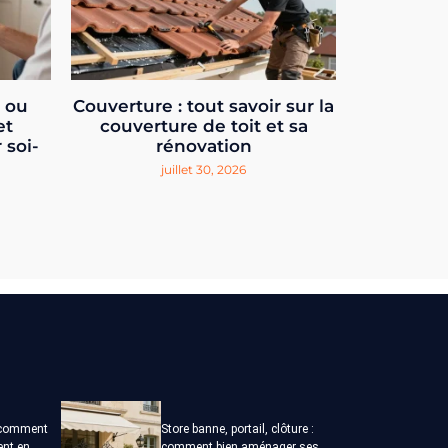
e ou
Couverture : tout savoir sur la
et
couverture de toit et sa
 soi-
rénovation
juillet 30, 2026
: comment
Store banne, portail, clôture :
ent en
comment bien aménager ses