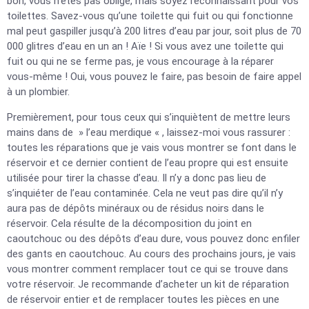
bon, vous n’êtes pas obligé, mais soyez reconnaissant pour vos
toilettes. Savez-vous qu’une toilette qui fuit ou qui fonctionne
mal peut gaspiller jusqu’à 200 litres d’eau par jour, soit plus de 70
000 glitres d’eau en un an ! Aïe ! Si vous avez une toilette qui
fuit ou qui ne se ferme pas, je vous encourage à la réparer
vous-même ! Oui, vous pouvez le faire, pas besoin de faire appel
à un plombier.
Premièrement, pour tous ceux qui s’inquiètent de mettre leurs
mains dans de » l’eau merdique « , laissez-moi vous rassurer :
toutes les réparations que je vais vous montrer se font dans le
réservoir et ce dernier contient de l’eau propre qui est ensuite
utilisée pour tirer la chasse d’eau. Il n’y a donc pas lieu de
s’inquiéter de l’eau contaminée. Cela ne veut pas dire qu’il n’y
aura pas de dépôts minéraux ou de résidus noirs dans le
réservoir. Cela résulte de la décomposition du joint en
caoutchouc ou des dépôts d’eau dure, vous pouvez donc enfiler
des gants en caoutchouc. Au cours des prochains jours, je vais
vous montrer comment remplacer tout ce qui se trouve dans
votre réservoir. Je recommande d’acheter un kit de réparation
de réservoir entier et de remplacer toutes les pièces en une