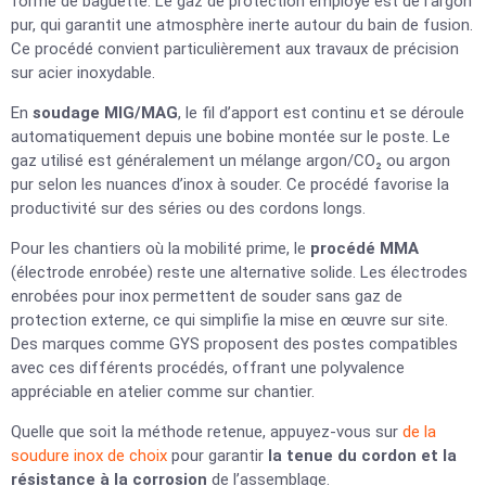
forme de baguette. Le gaz de protection employé est de l’argon
pur, qui garantit une atmosphère inerte autour du bain de fusion.
Ce procédé convient particulièrement aux travaux de précision
sur acier inoxydable.
En
soudage MIG/MAG
, le fil d’apport est continu et se déroule
automatiquement depuis une bobine montée sur le poste. Le
gaz utilisé est généralement un mélange argon/CO₂ ou argon
pur selon les nuances d’inox à souder. Ce procédé favorise la
productivité sur des séries ou des cordons longs.
Pour les chantiers où la mobilité prime, le
procédé MMA
(électrode enrobée) reste une alternative solide. Les électrodes
enrobées pour inox permettent de souder sans gaz de
protection externe, ce qui simplifie la mise en œuvre sur site.
Des marques comme GYS proposent des postes compatibles
avec ces différents procédés, offrant une polyvalence
appréciable en atelier comme sur chantier.
Quelle que soit la méthode retenue, appuyez-vous sur
de la
soudure inox de choix
pour garantir
la tenue du cordon et la
résistance à la corrosion
de l’assemblage.