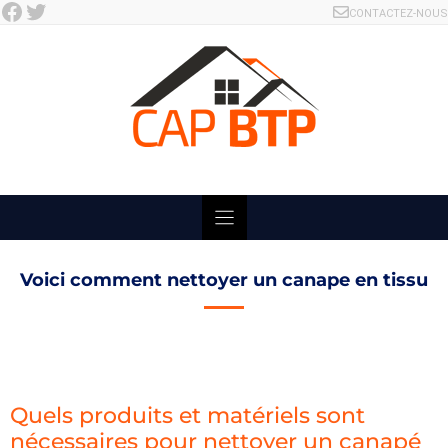
Facebook
Twitter
Skip
CONTACTEZ-NOUS
to
content
Voici comment nettoyer un canape en tissu
Quels produits et matériels sont
nécessaires pour nettoyer un canapé