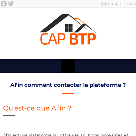
Facebook
Twitter
Skip
CONTACTEZ-NOUS
to
content
Al’in comment contacter la plateforme ?
Qu’est-ce que Al’in ?
Al’in est une plateforme qui offre des solutions innovantes et