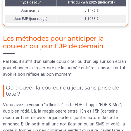
Type de jour
Prix du kWh 2025 (indicatif)
Jour normal
0,1476 €
Jour EJP (jour rouge)
1,1038 €
Les méthodes pour anticiper la
couleur du jour EJP de demain
Parfois, il suffit d’un simple coup d’œil ou d’un bip sur son écran
pour changer la trajectoire de la journée entière… encore faut-il
avoir le bon réflexe au bon moment.
Où trouver la couleur du jour, sans prise de
tête ?
Vous avez la version “officielle” : site EDF et appli “EDF & Moi”,
duo bien rôdé. Là, la magie opère entre 13h et 15h (certains
racontent même avoir organisé leur goûter autour de cette
annonce !). Un petit mail, une notification ou un SMS et voilà, la
couleur tombe, un peu comme le verdict d’un jury. L’avantage ?