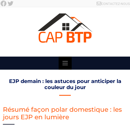
Facebook
Twitter
Skip
CONTACTEZ-NOUS
to
content
EJP demain : les astuces pour anticiper la
couleur du jour
Résumé façon polar domestique : les
jours EJP en lumière