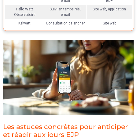
email
EDF
Hello Watt
Suivi en temps réel,
Site web, application
Observatoire
email
Kelwatt
Consultation calendrier
Site web
Les astuces concrètes pour anticiper
et réagir aux jours EJP