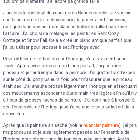
120 cm de diamètre. J’ai adoré sa grande taille !
J’ai ensuite mélangé deux peintures Behr ensemble. Je voulais
que la peinture et la technique pour la poser aient l’air vieux,
rustique donc une peinture blanche brillante n’allait pas faire
l’affaire. J’ai choisi de mélanger les peintures Behr Cozy
Cottage et Snow Fall. Cela a créé un blanc antique parfait que
j’ai pu utiliser pour brosser à sec l’horloge avec.
Pour obtenir cette finition sur l’horloge, c’est vraiment super
facile. Après avoir obtenu mon blanc parfait, j’ai pris mon
pinceau et je l’ai trempé dans la peinture. J’ai gratté tout l’excès
sur le côté du pot plusieurs fois pour m’assurer que le pinceau
était sec. J’ai ensuite brossé légèrement l’horloge en effectuant
des mouvements ascendants d’une main très légère afin qu’il n’y
ait pas de grosses taches de peinture. J’ai continué à brosser à
sec l’ensemble de l’horloge jusqu’à ce que je sois satisfait de la
couverture.
Après que la peinture ait séché (voir le
nuancier peinture
), j’ai pris
ma ponceuse et je suis légèrement passée sur l’ensemble de
l’horloge pour obtenir une finition plus usée, antiquaire. Après