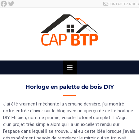
Facebook
Twitter
Skip
CONTACTEZ-NOUS
to
content
Horloge en palette de bois DIY
J’ai été vraiment méchante la semaine dernière. j’ai montré
notre entrée d’hiver sur le blog avec un aperçu de cette horloge
DIY. Eh bien, comme promis, voici le tutoriel complet. Il s’agit
d’un projet très simple alors qu’il a un excellent rendu sur
l’espace dans lequel il se trouve. J’ai eu cette idée lorsque j’avais
désespérément besoin de remplacer le miroir qui se trouvait