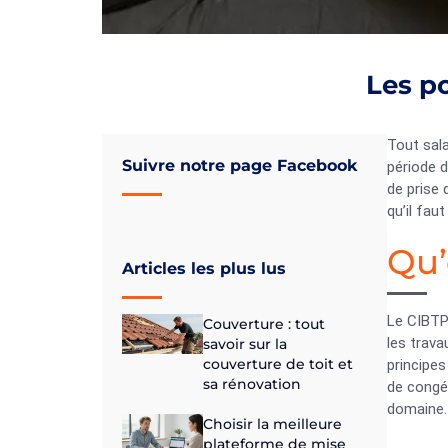
Les po
Tout sala
Suivre notre page Facebook
période d
de prise
qu’il fau
Qu’
Articles les plus lus
Le CIBTP 
Couverture : tout
les trava
savoir sur la
couverture de toit et
principes
sa rénovation
de congés
domaine. 
Choisir la meilleure
plateforme de mise