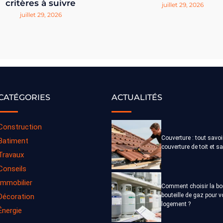
critères à suivre
juillet 29, 2026
juillet 29, 2026
CATÉGORIES
ACTUALITÉS
Construction
Couverture : tout savoi
Batiment
couverture de toit et s
Travaux
Conseils
Immobilier
Comment choisir la b
bouteille de gaz pour v
Décoration
logement ?
Énergie