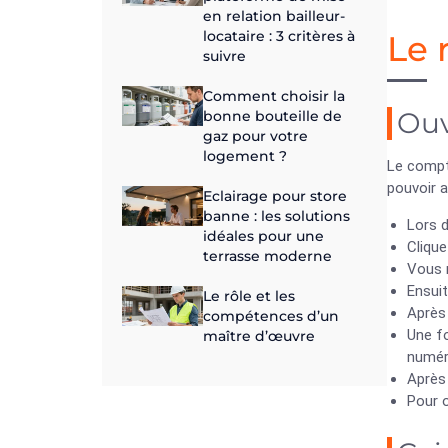
en relation bailleur-
locataire : 3 critères à
Le 
suivre
Comment choisir la
Ouv
bonne bouteille de
gaz pour votre
logement ?
Le compt
pouvoir a
Eclairage pour store
banne : les solutions
Lors d
idéales pour une
Clique
terrasse moderne
Vous r
Ensuit
Le rôle et les
Après
compétences d’un
Une fo
maître d’œuvre
numér
Après 
Pour o