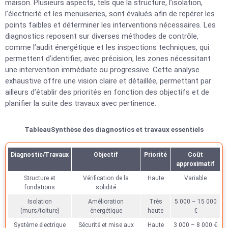
maison. Plusieurs aspects, tels que la structure, l’isolation,
l’électricité et les menuiseries, sont évalués afin de repérer les
points faibles et déterminer les interventions nécessaires. Les
diagnostics reposent sur diverses méthodes de contrôle,
comme l’audit énergétique et les inspections techniques, qui
permettent d’identifier, avec précision, les zones nécessitant
une intervention immédiate ou progressive. Cette analyse
exhaustive offre une vision claire et détaillée, permettant par
ailleurs d’établir des priorités en fonction des objectifs et de
planifier la suite des travaux avec pertinence.
TableauSynthèse des diagnostics et travaux essentiels
Diagnostic/Travaux
Objectif
Priorité
Coût
approximatif
Structure et
Vérification de la
Haute
Variable
fondations
solidité
Isolation
Amélioration
Très
5 000 – 15 000
(murs/toiture)
énergétique
haute
€
Système électrique
Sécurité et mise aux
Haute
3 000 – 8 000 €