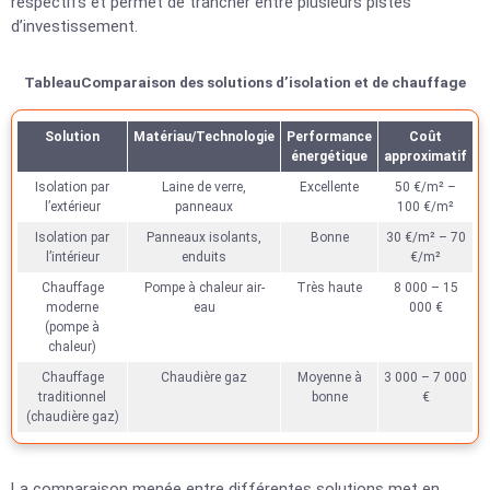
respectifs et permet de trancher entre plusieurs pistes
d’investissement.
TableauComparaison des solutions d’isolation et de chauffage
Solution
Matériau/Technologie
Performance
Coût
énergétique
approximatif
Isolation par
Laine de verre,
Excellente
50 €/m² –
l’extérieur
panneaux
100 €/m²
Isolation par
Panneaux isolants,
Bonne
30 €/m² – 70
l’intérieur
enduits
€/m²
Chauffage
Pompe à chaleur air-
Très haute
8 000 – 15
moderne
eau
000 €
(pompe à
chaleur)
Chauffage
Chaudière gaz
Moyenne à
3 000 – 7 000
traditionnel
bonne
€
(chaudière gaz)
La comparaison menée entre différentes solutions met en