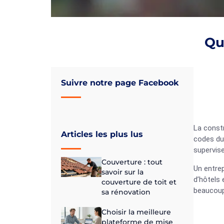
Qu
Suivre notre page Facebook
La const
Articles les plus lus
codes du
supervise
Couverture : tout
Un entre
savoir sur la
d’hôtels 
couverture de toit et
beaucoup 
sa rénovation
Choisir la meilleure
plateforme de mise