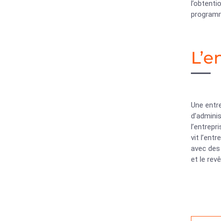
l’obtenti
programm
L’e
Une entr
d’adminis
l’entrepr
vit l’ent
avec des 
et le rev