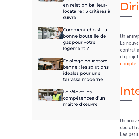
Dir
en relation bailleur-
locataire : 3 critères à
suivre
Comment choisir la
bonne bouteille de
Un entrep
gaz pour votre
Le nouvea
logement ?
contrat a
du projet
Eclairage pour store
compte
.
banne : les solutions
idéales pour une
terrasse moderne
Int
Le rôle et les
compétences d’un
maître d’œuvre
Un nouvea
des offre
Les petit