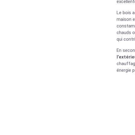
excellent
Le bois a
maison en
constam
chauds où
qui contr
En second
l’extérie
chauffag
énergie p