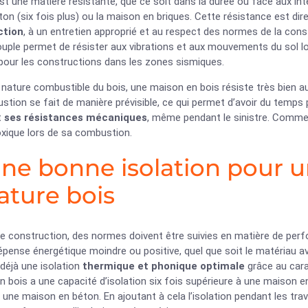
st une matière résistante, que ce soit dans la durée ou face aux in
ton (six fois plus) ou la maison en briques. Cette résistance est di
ction
, à un entretien approprié et au respect des normes de la const
ouple permet de résister aux vibrations et aux mouvements du sol l
pour les constructions dans les zones sismiques.
 nature combustible du bois, une maison en bois résiste très bien au
tion se fait de manière prévisible, ce qui permet d’avoir du temps p
t
ses résistances mécaniques
, même pendant le sinistre. Comme l
xique lors de sa combustion.
Une bonne isolation pour 
ature bois
ne construction, des normes doivent être suivies en matière de perf
épense énergétique moindre ou positive, quel que soit le matériau av
déjà une isolation
thermique et phonique optimale
grâce au cara
 bois a une capacité d’isolation six fois supérieure à une maison 
 une maison en béton. En ajoutant à cela l’isolation pendant les t