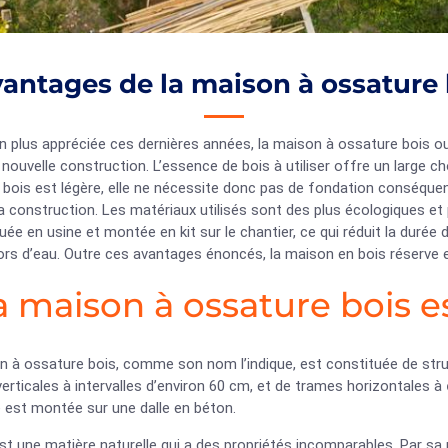
vantages de la maison à ossature 
n plus appréciée ces dernières années, la maison à ossature bois ou
 nouvelle construction. L’essence de bois à utiliser offre un large c
 bois est légère, elle ne nécessite donc pas de fondation conséquen
a construction. Les matériaux utilisés sont des plus écologiques et
uée en usine et montée en kit sur le chantier, ce qui réduit la durée
hors d’eau. Outre ces avantages énoncés, la maison en bois réserve 
La maison à ossature bois e
n à ossature bois, comme son nom l’indique, est constituée de str
erticales à intervalles d’environ 60 cm, et de trames horizontales à
 est montée sur une dalle en béton.
st une matière naturelle qui a des propriétés incomparables. Par sa