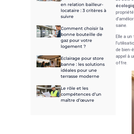
en relation bailleur-
écologi
locataire : 3 critères à
propriété
suivre
d’amélior
saine.
Comment choisir la
bonne bouteille de
Elle a un
gaz pour votre
l’utilisat
logement ?
de bien-
appel à u
Eclairage pour store
offre.
banne : les solutions
idéales pour une
terrasse moderne
Le rôle et les
compétences d’un
maître d’œuvre