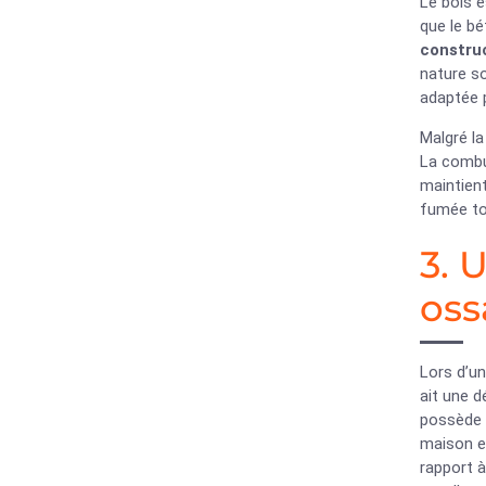
Le bois e
que le bé
constru
nature s
adaptée 
Malgré la
La combus
maintien
fumée to
3. 
oss
Lors d’u
ait une d
possède 
maison en
rapport à