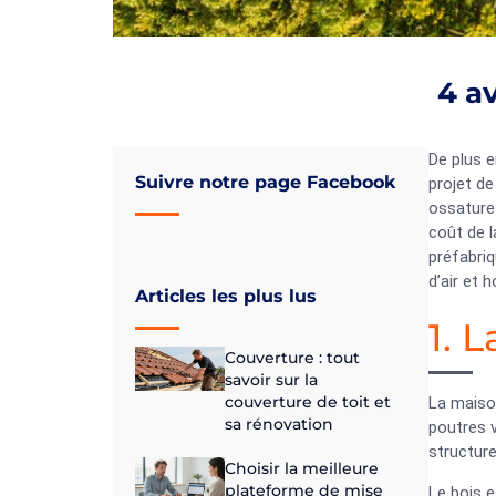
4 a
De plus e
Suivre notre page Facebook
projet de
ossature
coût de l
préfabriq
d’air et 
Articles les plus lus
1. 
Couverture : tout
savoir sur la
couverture de toit et
La maiso
sa rénovation
poutres v
structure
Choisir la meilleure
plateforme de mise
Le bois e