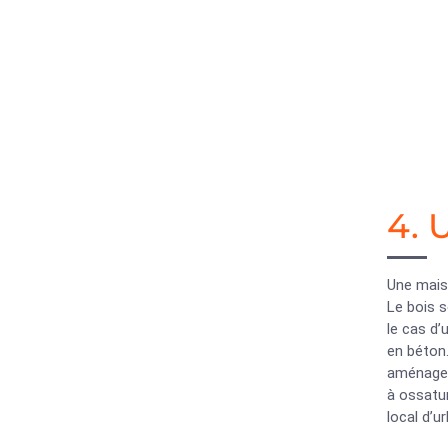
4. 
Une maiso
Le bois s
le cas d’
en béton.
aménageme
à ossatu
local d’