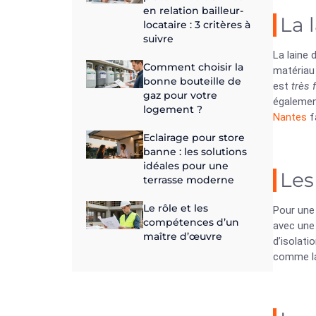
en relation bailleur-
La 
locataire : 3 critères à
suivre
La laine 
Comment choisir la
matériau 
bonne bouteille de
est
très 
gaz pour votre
égaleme
logement ?
Nantes
f
Eclairage pour store
banne : les solutions
idéales pour une
Les
terrasse moderne
Le rôle et les
Pour une
compétences d’un
avec une 
maître d’œuvre
d’isolati
comme la 