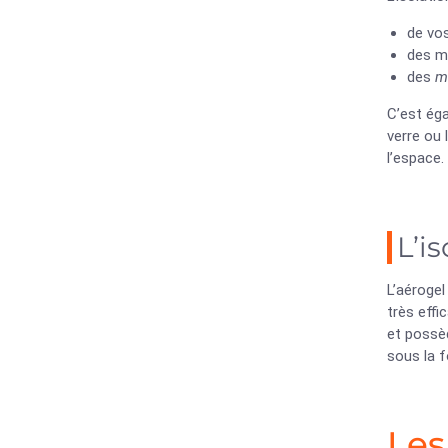
de vos
des m
des
m
C’est éga
verre ou 
l’espace. 
L’i
L’aérogel
très effi
et possèd
sous la f
Les