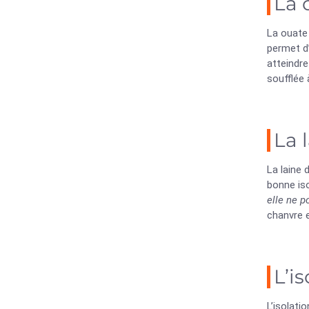
La 
La ouate 
permet d’
atteindr
soufflée
La 
La laine 
bonne iso
elle ne p
chanvre e
L’i
L’isolati