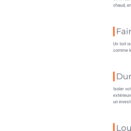
chaud, en
Fai
Un toit i
comme le 
Dur
Isoler vo
extérieur
un invest
Lou