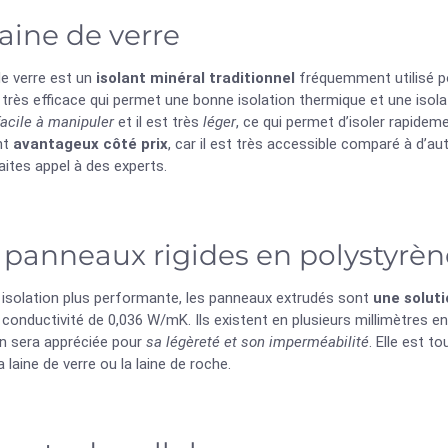
laine de verre
de verre est un
isolant minéral traditionnel
fréquemment utilisé pou
très efficace qui permet une bonne isolation thermique et une isolati
facile à manipuler
et il est très
léger
, ce qui permet d’isoler rapide
nt
avantageux côté prix
, car il est très accessible comparé à d’a
aites appel à des experts.
 panneaux rigides en polystyrèn
 isolation plus performante, les panneaux extrudés sont
une soluti
conductivité de 0,036 W/mK. Ils existent en plusieurs millimètres e
on sera appréciée pour
sa légèreté et son imperméabilité
. Elle est t
laine de verre ou la laine de roche.