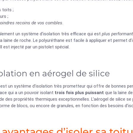
 toits ;
urs ;
oindres recoins de vos combles
.
lement un système d’isolation très efficace qui est
plus performant 
la laine de roche. Le polyuréthane est facile à appliquer et permet d
Il est injecté par un pistolet spécial.
solation en aérogel de silice
 est un système d’isolation très prometteur qui offre de bonnes pe
cace qui a un pouvoir isolant
trois fois plus puissant
que la laine d
e des propriétés thermiques exceptionnelles. L’aérogel de silice s
orme de blocs, ou encore de granules, en fonction des besoins d’is
 avantages d’isoler sa toit