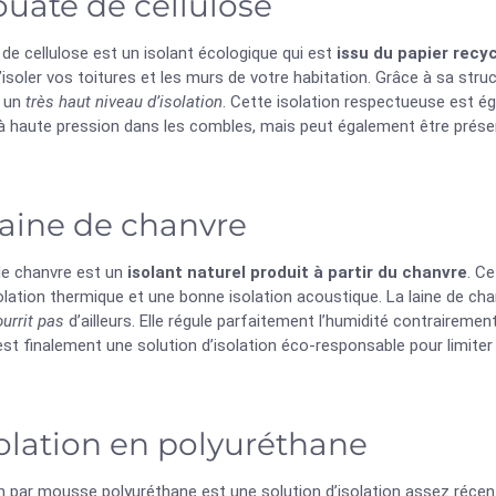
ouate de cellulose
de cellulose est un isolant écologique qui est
issu du papier recyc
isoler vos toitures et les murs de votre habitation. Grâce à sa stru
e un
très haut niveau d’isolation
. Cette isolation respectueuse est ég
 à haute pression dans les combles, mais peut également être prés
laine de chanvre
de chanvre est un
isolant naturel produit à partir du chanvre
. Ce
lation thermique et une bonne isolation acoustique. La laine de ch
ourrit pas
d’ailleurs. Elle régule parfaitement l’humidité contrairement 
st finalement une solution d’isolation éco-responsable pour limite
solation en polyuréthane
on par mousse polyuréthane est une solution d’isolation assez récente