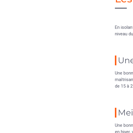
En isola
niveau d
Une
Une bonn
maîtrisan
de 15 à 2
Mei
Une bonne
en hiver,