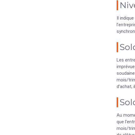
Niv
Il indiqu
l’entrepr
synchron
Sol
Les entre
imprévue 
soudaine 
mois/tri
d’achat, 
Sol
Au momen
que l’ent
mois/trim