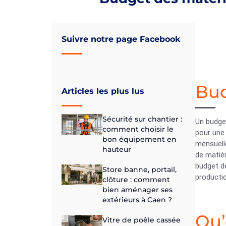
Suivre notre page Facebook
Bud
Articles les plus lus
Sécurité sur chantier :
Un budget
comment choisir le
pour une
bon équipement en
mensuelle
hauteur
de matièr
budget de
Store banne, portail,
productio
clôture : comment
bien aménager ses
extérieurs à Caen ?
Qu’
Vitre de poêle cassée