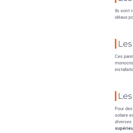
Ils sont
idéaux po
Les
Ces pann
monocrist
installat
Les
Pour des
solaire 
diverses
supérie