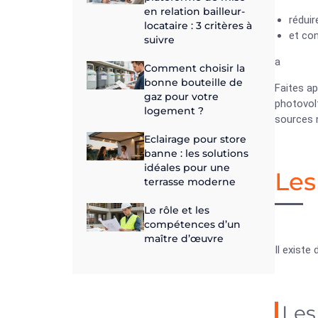
en relation bailleur-
réduir
locataire : 3 critères à
et con
suivre
a
Comment choisir la
bonne bouteille de
Faites a
gaz pour votre
photovolt
logement ?
sources 
Eclairage pour store
banne : les solutions
idéales pour une
Les
terrasse moderne
Le rôle et les
compétences d’un
maître d’œuvre
Il existe
Les