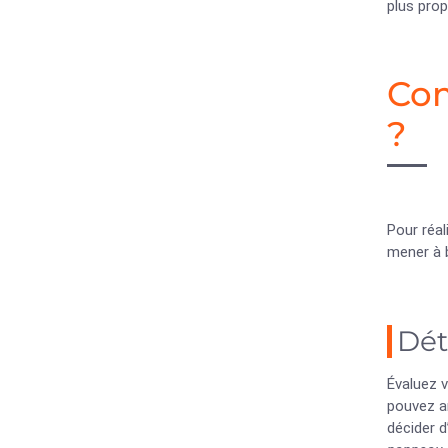
plus prop
Com
?
Pour réal
mener à b
Dét
Évaluez 
pouvez a
décider d