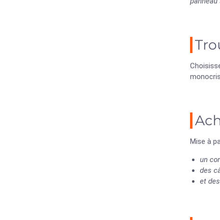
panneau 
Tro
Choisiss
monocrist
Ach
Mise à p
un co
des câ
et des