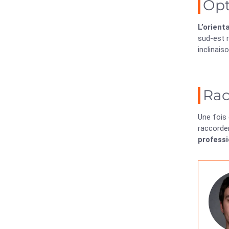
Opt
L’orienta
sud-est 
inclinais
Rac
Une fois 
raccorder
professi