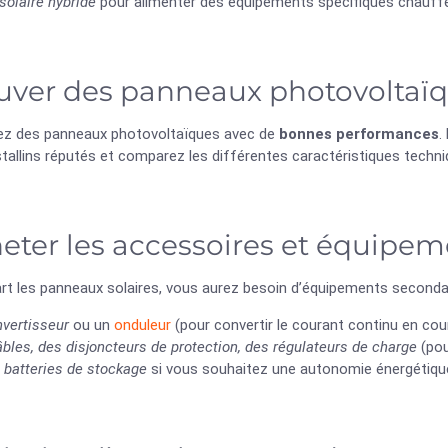
solaire hybride
pour alimenter des équipements spécifiques chauffe-
uver des panneaux photovoltaïq
ez des panneaux photovoltaïques avec de
bonnes performances
.
allins réputés et comparez les différentes caractéristiques techniq
eter les accessoires et équipe
art les panneaux solaires, vous aurez besoin d’équipements seconda
nvertisseur
ou un
onduleur
(pour convertir le courant continu en cour
bles, des disjoncteurs de protection, des régulateurs de charge
(pou
 batteries de stockage
si vous souhaitez une autonomie énergétique 