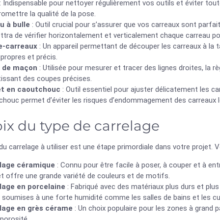
: Indispensable pour nettoyer régulièrement vos outils et éviter tou
mettre la qualité de la pose.
u à bulle
: Outil crucial pour s’assurer que vos carreaux sont parfai
tra de vérifier horizontalement et verticalement chaque carreau po
e-carreaux
: Un appareil permettant de découper les carreaux à la 
propres et précis.
e de maçon
: Utilisée pour mesurer et tracer des lignes droites, la 
tissant des coupes précises.
et en caoutchouc
: Outil essentiel pour ajuster délicatement les car
chouc permet d’éviter les risques d’endommagement des carreaux lo
ix du type de carrelage
du carrelage à utiliser est une étape primordiale dans votre projet. 
lage céramique
: Connu pour être facile à poser, à couper et à ent
et offre une grande variété de couleurs et de motifs.
lage en porcelaine
: Fabriqué avec des matériaux plus durs et plus 
soumises à une forte humidité comme les salles de bains et les cuisi
lage en grès cérame
: Un choix populaire pour les zones à grand p
 porosité.