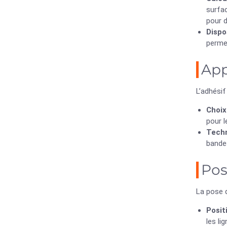
surfac
pour d
Dispos
permet
App
L’adhésif
Choix
pour l
Techn
bandes
Pos
La pose d
Posit
les l