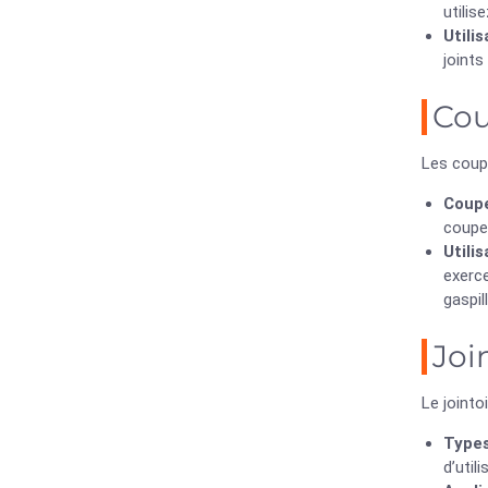
utilis
Utilis
joints
Cou
Les coup
Coupe
coupe
Utili
exerce
gaspil
Joi
Le jointo
Types
d’util