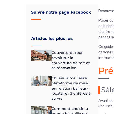
Découvrez
Suivre notre page Facebook
Poser du 
cela appo
d’entreti
aspect s
Articles les plus lus
Ce guide
garantir 
Couverture : tout
savoir sur la
instructi
couverture de toit et
Pré
sa rénovation
Choisir la meilleure
plateforme de mise
Sél
en relation bailleur-
locataire : 3 critères à
suivre
Avant de 
une liste
Comment choisir la
bonne bouteille de