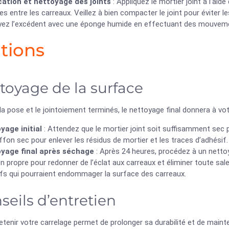
cation et nettoyage des joints
: Appliquez le mortier joint à l’aid
s entre les carreaux. Veillez à bien compacter le joint pour éviter les 
yez l’excédent avec une éponge humide en effectuant des mouvement
itions
toyage de la surface
la pose et le jointoiement terminés, le nettoyage final donnera à vot
yage initial
: Attendez que le mortier joint soit suffisamment sec p
ffon sec pour enlever les résidus de mortier et les traces d’adhésif.
yage final après séchage
: Après 24 heures, procédez à un netto
n propre pour redonner de l’éclat aux carreaux et éliminer toute sal
ifs qui pourraient endommager la surface des carreaux.
seils d’entretien
etenir votre carrelage permet de prolonger sa durabilité et de maint