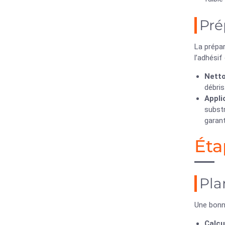
Pré
La prépar
l’adhésif
Netto
débris
Appli
substr
garant
Éta
Pla
Une bonne
Calcu