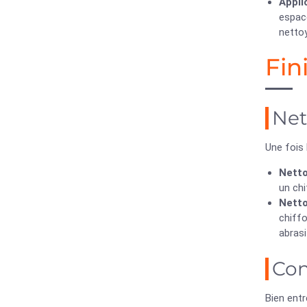
Appli
espace
netto
Fin
Net
Une fois 
Netto
un chi
Netto
chiffo
abras
Con
Bien entr