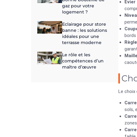
Évier
gaz pour votre
compro
logement ?
Nivea
permet
Eclairage pour store
Coup
banne : les solutions
bords 
idéales pour une
Règl
terrasse moderne
garan
Le rôle et les
Maill
compétences d’un
caout
maître d’œuvre
Cho
Le choix 
Carre
sols, 
Carre
zones 
Carre
faible