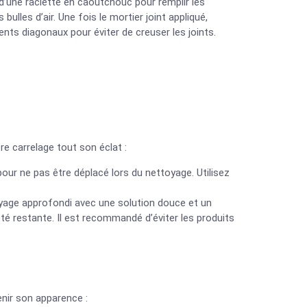
e d’une raclette en caoutchouc pour remplir les
bulles d’air. Une fois le mortier joint appliqué,
s diagonaux pour éviter de creuser les joints.
re carrelage tout son éclat :
our ne pas être déplacé lors du nettoyage. Utilisez
yage approfondi avec une solution douce et un
eté restante. Il est recommandé d’éviter les produits
enir son apparence :