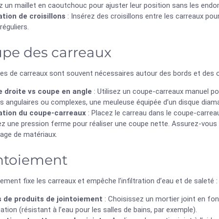
ez un maillet en caoutchouc pour ajuster leur position sans les end
ation de croisillons
: Insérez des croisillons entre les carreaux p
 réguliers.
pe des carreaux
es de carreaux sont souvent nécessaires autour des bords et des 
 droite vs coupe en angle
: Utilisez un coupe-carreaux manuel pou
s angulaires ou complexes, une meuleuse équipée d’un disque diama
sation du coupe-carreaux
: Placez le carreau dans le coupe-carreau
z une pression ferme pour réaliser une coupe nette. Assurez-vous d
lage de matériaux.
ntoiement
iement fixe les carreaux et empêche l’infiltration d’eau et de saleté :
 de produits de jointoiement
: Choisissez un mortier joint en fo
isation (résistant à l’eau pour les salles de bains, par exemple).