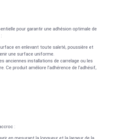
sentielle pour garantir une adhésion optimale de
:
surface en enlevant toute saleté, poussière et
tenir une surface uniforme.
les anciennes installations de carrelage ou les
re. Ce produit améliore l’adhérence de l’adhésif,
accroc :
vrir en mesurant la longueur et la largeur de la