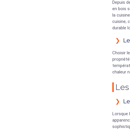
Depuis de
en bois s
la cuisin
cuisine, 
durable l
Le
Choisir l
propriété
températu
chaleur n
Les
Le
Lorsque l
apparence
sophistiq