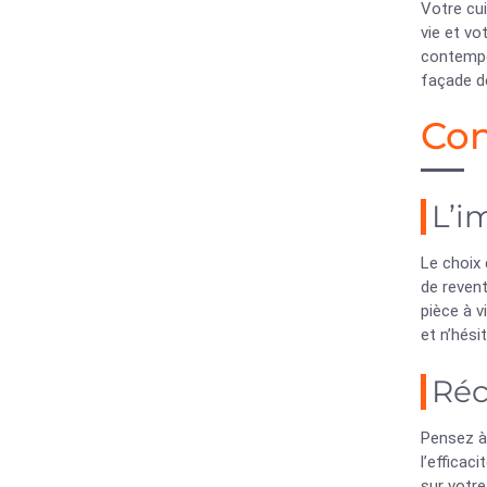
Votre cui
vie et vo
contempor
façade d
Con
L’i
Le choix 
de revent
pièce à v
et n’hési
Réc
Pensez à 
l’efficac
sur votre