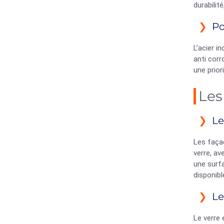
durabilit
Po
L’acier i
anti corr
une prior
Les
Le
Les façad
verre, av
une surfa
disponibl
Le
Le verre 