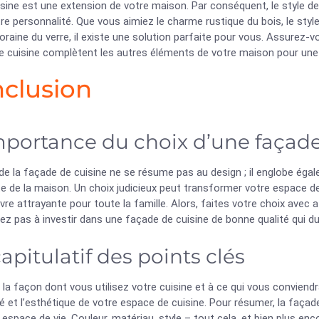
sine est une extension de votre maison. Par conséquent, le style de 
tre personnalité. Que vous aimiez le charme rustique du bois, le style 
aine du verre, il existe une solution parfaite pour vous. Assurez-v
e cuisine complètent les autres éléments de votre maison pour un
clusion
mportance du choix d’une façade
de la façade de cuisine ne se résume pas au design ; il englobe égale
e de la maison. Un choix judicieux peut transformer votre espace de c
ivre attrayante pour toute la famille. Alors, faites votre choix avec
tez pas à investir dans une façade de cuisine de bonne qualité qui 
apitulatif des points clés
la façon dont vous utilisez votre cuisine et à ce qui vous conviend
ité et l’esthétique de votre espace de cuisine. Pour résumer, la faça
 espace de vie. Couleur, matériau, style – tout cela, et bien plus enc