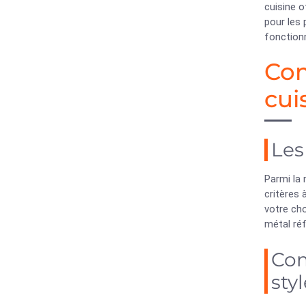
cuisine o
pour les 
fonctionn
Com
cui
Les
Parmi la 
critères 
votre cho
métal réf
Com
sty