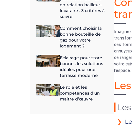
Com
en relation bailleur-
locataire : 3 critères à
tra
suivre
Comment choisir la
Imaginez 
bonne bouteille de
transform
gaz pour votre
des forme
logement ?
ennuyeux.
de rangem
Eclairage pour store
banne : les solutions
votre cui
idéales pour une
l’espace.
terrasse moderne
Les
Le rôle et les
compétences d’un
maître d’œuvre
Les
Le