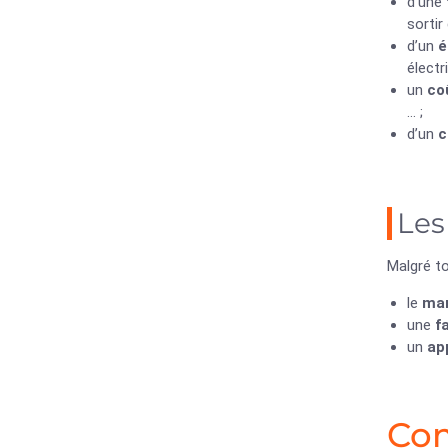
d’une
sortir
d’un
é
électri
un
co
… ;
d’un
c
Les
Malgré t
le
man
une
f
un
ap
Com