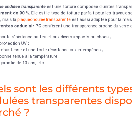
ue ondulée transparente
est une toiture composée d’unités transp
rement de 90
%. Elle est le type de toiture parfait pour les travaux
, mais la
plaqueonduléetransparente
est aussi adaptée pour la mais
rentes onduclair PC
confèrent une transparence proche du verre e
haute résistance au feu et aux divers impacts ou chocs ;
protection UV ;
robustesse et une forte résistance aux intempéries ;
bonne tenue à la température ;
garantie de 10 ans, etc.
ls sont les différents typ
ulées transparentes dispon
ché ?