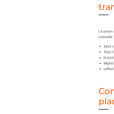
tra
La pose
conseils 
ayez d
fixez 
la pos
aligne
utilis
Com
pla