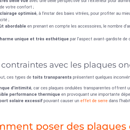
très belle vue
avec une belle perspective sur l’extérieur pour admirer 
 de votre confort ;
clairage optimisé
, à l’instar des baies vitrées, pour profiter au m
cité ;
ût abordable
en prenant en compte les accessoires, le nombre d’artic
harme unique et très esthétique
par l’aspect avant-gardiste de 
 contraintes avec les plaques o
out, ces types de
toits transparents
présentent quelques inconvén
que d’intimité
, car ces plaques ondulées transparentes offrent un
aible performance thermique
en provoquant une importante déperdi
port solaire excessif
pouvant causer un
effet de serre
dans l’habit
ment poser des plaques 