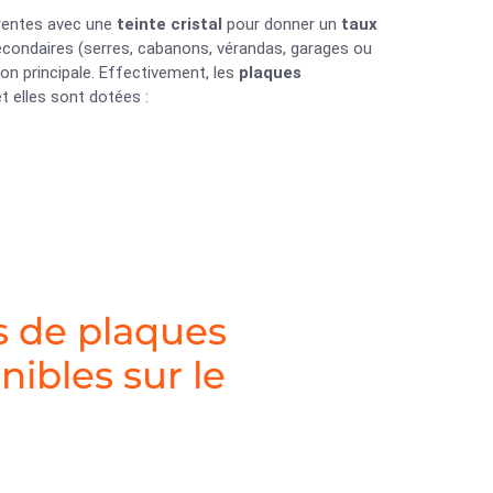
arentes avec une
teinte cristal
pour donner un
taux
 secondaires (serres, cabanons, vérandas, garages ou
on principale. Effectivement, les
plaques
t elles sont dotées :
es de plaques
ibles sur le