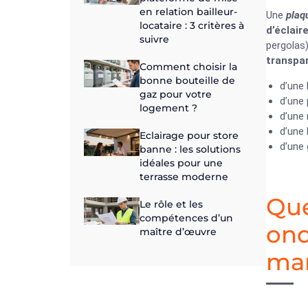
en relation bailleur-
Une
plaq
locataire : 3 critères à
d’éclai
suivre
pergolas)
transpa
Comment choisir la
bonne bouteille de
d’une 
gaz pour votre
d’une 
logement ?
d’une 
d’une 
Eclairage pour store
d’une 
banne : les solutions
idéales pour une
terrasse moderne
Que
Le rôle et les
compétences d’un
ond
maître d’œuvre
mar