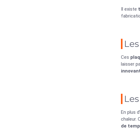
Il existe
fabricati
Les
Ces
plaq
laisser 
innovan
Les
En plus d
chaleur.
de temp