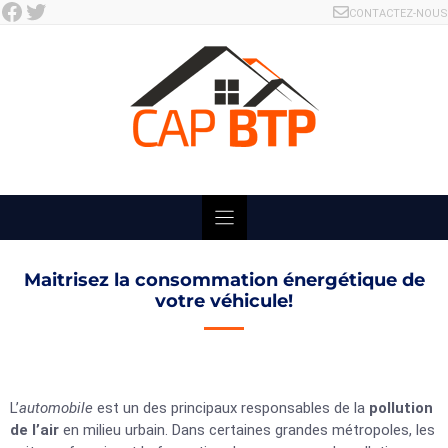
Facebook
Twitter
Skip
CONTACTEZ-NOUS
to
content
Maitrisez la consommation énergétique de
votre véhicule!
L’
automobile
est un des principaux responsables de la
pollution
de l’air
en milieu urbain. Dans certaines grandes métropoles, les